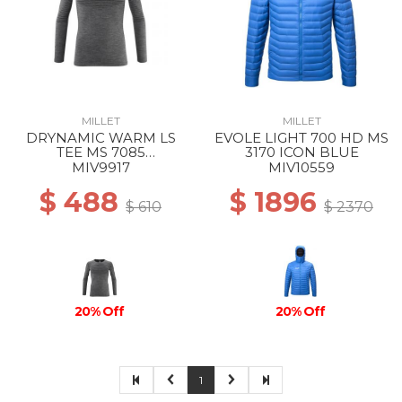
MILLET
MILLET
DRYNAMIC WARM LS
EVOLE LIGHT 700 HD MS
TEE MS 7085
3170 ICON BLUE
ANTHRACITE GREY
MIV9917
MIV10559
$ 488
$ 1896
$ 610
$ 2370
20% Off
20% Off
1