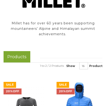
Millet has for over 60 years been supporting
mountaineers’ Alpine and Himalayan summit
achievements.
Products
1 to 2 / 2 Products
Show
Product
SALE
SALE
20%OFF
20%OFF