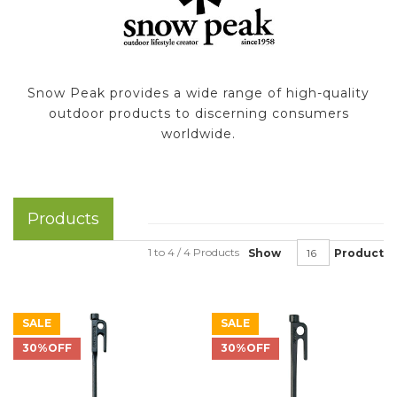
Snow Peak provides a wide range of high-quality
outdoor products to discerning consumers
worldwide.
Products
1 to 4 / 4 Products
Show
Product
SALE
SALE
30%OFF
30%OFF