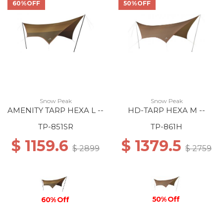
60%OFF
50%OFF
Snow Peak
Snow Peak
AMENITY TARP HEXA L --
HD-TARP HEXA M --
TP-851SR
TP-861H
$ 1159.6
$ 1379.5
$ 2899
$ 2759
50% Off
60% Off