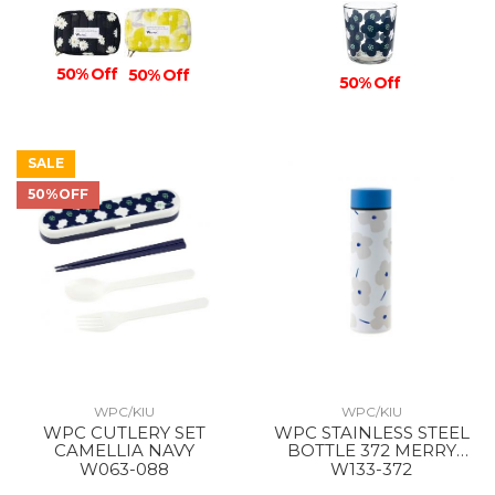
50% Off
50% Off
50% Off
SALE
50%OFF
WPC/KIU
WPC/KIU
WPC CUTLERY SET
WPC STAINLESS STEEL
CAMELLIA NAVY
BOTTLE 372 MERRY
FLOWER OFF
W063-088
W133-372