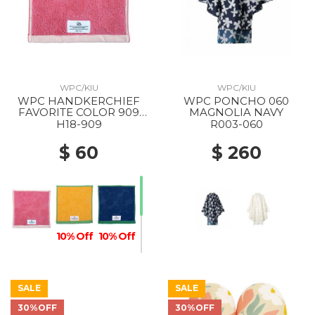
WPC/KIU
WPC/KIU
WPC HANDKERCHIEF
WPC PONCHO 060
FAVORITE COLOR 909
MAGNOLIA NAVY
PINK
H18-909
R003-060
$ 60
$ 260
10% Off
10% Off
SALE
SALE
30%OFF
30%OFF
10% Off