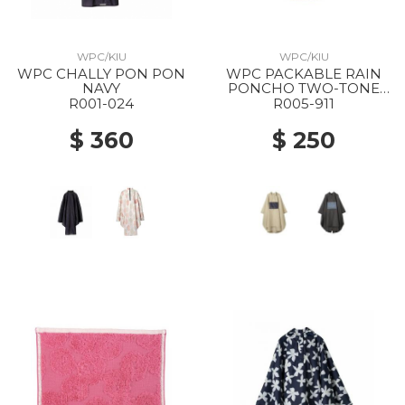
WPC/KIU
WPC/KIU
WPC CHALLY PON PON
WPC PACKABLE RAIN
NAVY
PONCHO TWO-TONE
UNISEX 911 BEIGE
R001-024
R005-911
$ 360
$ 250