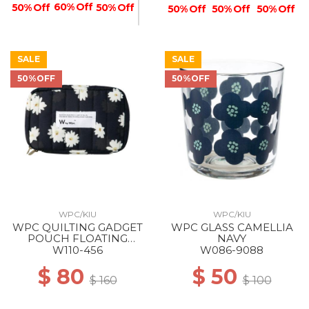
60% Off
50% Off
50% Off
50% Off
50% Off
50% Off
SALE
SALE
50%OFF
50%OFF
40% Off
WPC/KIU
WPC/KIU
WPC QUILTING GADGET
WPC GLASS CAMELLIA
POUCH FLOATING
NAVY
DAISIES BLACK
W110-456
W086-9088
$ 80
$ 50
$ 160
$ 100