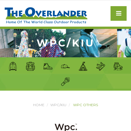
WPC/KIU
HOME
WPC/KIU
WPC OTHERS