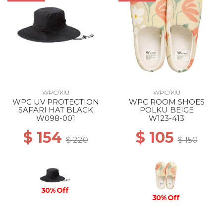
WPC/KIU
WPC/KIU
WPC UV PROTECTION
WPC ROOM SHOES
SAFARI HAT BLACK
POLKU BEIGE
W098-001
W123-413
$ 154
$ 105
$ 220
$ 150
30% Off
30% Off