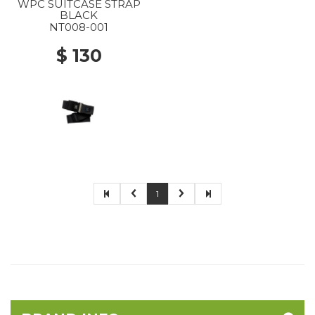
WPC SUITCASE STRAP
BLACK
NT008-001
$ 130
1