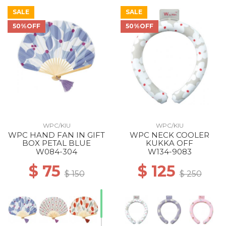
SALE
SALE
50%OFF
50%OFF
WPC/KIU
WPC/KIU
WPC HAND FAN IN GIFT
WPC NECK COOLER
BOX PETAL BLUE
KUKKA OFF
W084-304
W134-9083
$ 75
$ 125
$ 150
$ 250