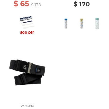
$ 65
$ 170
$ 130
50% Off
WPC/KIU