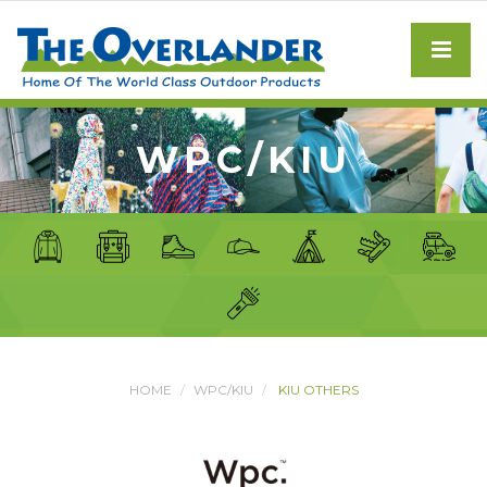
WPC/KIU
HOME
WPC/KIU
KIU OTHERS