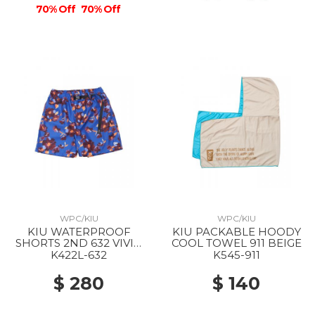
70% Off
70% Off
WPC/KIU
WPC/KIU
KIU WATERPROOF
KIU PACKABLE HOODY
SHORTS 2ND 632 VIVID
COOL TOWEL 911 BEIGE
FLOWER
K422L-632
K545-911
$ 280
$ 140