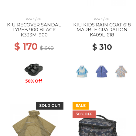
WPC/KIU
WPC/KIU
KIU RECOVER SANDAL
KIU KIDS RAIN COAT 618
TYPEB 900 BLACK
MARBLE GRADATION
BLUE
K333M-900
K409L-618
$ 170
$ 310
$ 340
50% Off
SOLD OUT
SALE
30%OFF