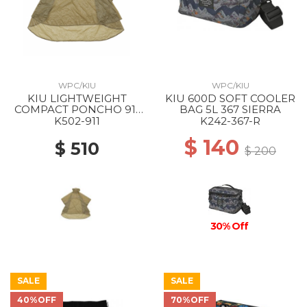
WPC/KIU
WPC/KIU
KIU LIGHTWEIGHT
KIU 600D SOFT COOLER
COMPACT PONCHO 911
BAG 5L 367 SIERRA
BEIGE
K502-911
K242-367-R
$ 140
$ 510
$ 200
30% Off
SALE
SALE
40%OFF
70%OFF