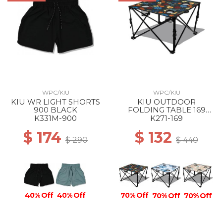
WPC/KIU
WPC/KIU
KIU WR LIGHT SHORTS
KIU OUTDOOR
900 BLACK
FOLDING TABLE 169
PSYCHEDELIC FLOWER
K331M-900
K271-169
$ 174
$ 132
$ 290
$ 440
70% Off
40% Off
40% Off
70% Off
70% Off