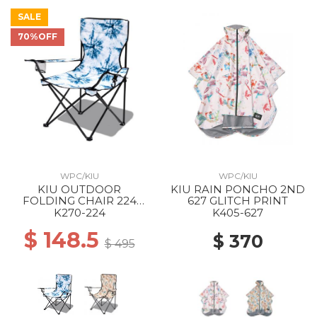
SALE
70%OFF
WPC/KIU
WPC/KIU
KIU OUTDOOR
KIU RAIN PONCHO 2ND
FOLDING CHAIR 224
627 GLITCH PRINT
GRUNGE TIE DYE
K270-224
K405-627
$ 148.5
$ 370
$ 495