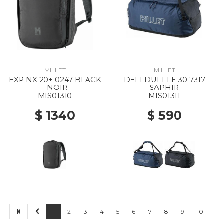
MILLET
MILLET
EXP NX 20+ 0247 BLACK
DEFI DUFFLE 30 7317
- NOIR
SAPHIR
MIS01310
MIS01311
$ 1340
$ 590
1
2
3
4
5
6
7
8
9
10