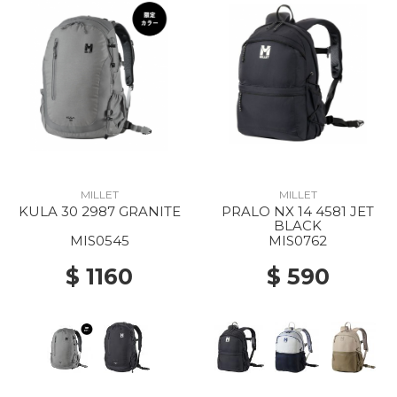
MILLET
MILLET
KULA 30 2987 GRANITE
PRALO NX 14 4581 JET
BLACK
MIS0545
MIS0762
$ 1160
$ 590