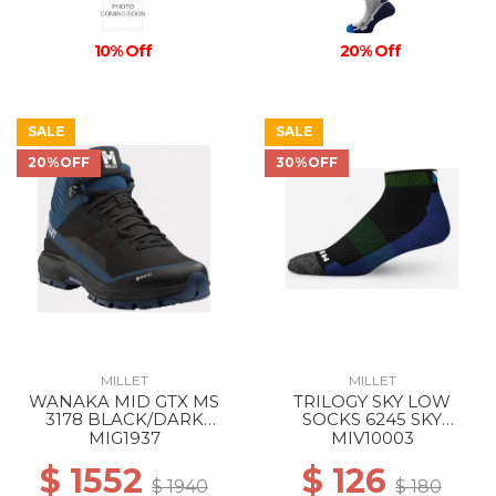
10% Off
20% Off
SALE
SALE
20%OFF
30%OFF
MILLET
MILLET
WANAKA MID GTX MS
TRILOGY SKY LOW
3178 BLACK/DARK
SOCKS 6245 SKY
DENIM
DIVER/ACID GREEN
MIG1937
MIV10003
$ 1552
$ 126
$ 1940
$ 180