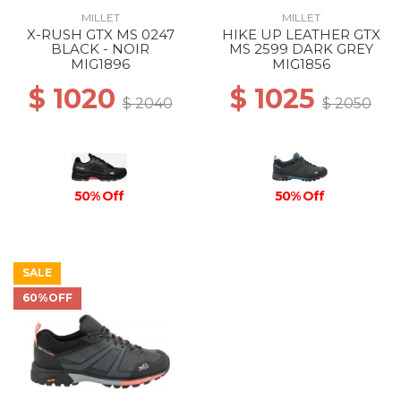
MILLET
MILLET
X-RUSH GTX MS 0247
HIKE UP LEATHER GTX
BLACK - NOIR
MS 2599 DARK GREY
MIG1896
MIG1856
$ 1020
$ 1025
$ 2040
$ 2050
50% Off
50% Off
SALE
60%OFF