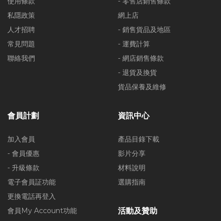
使用條款
- 零售店銷售條款
私隱政策
網上店
人才招聘
- 銷售貨品及地區
常見問題
- 運費計算
聯絡我們
- 網店銷售條款
- 退貨及換貨
貨品保養及維修
會員計劃
資訊中心
加入會員
產品目錄下載
- 會員優惠
影片分享
- 升級條款
材料說明
電子會員証功能
選購指南
更換電話再登入
會員My Account功能
活動及贊助