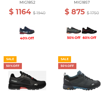
MIG1852
MIG1857
$ 1164
$ 875
$ 1940
$ 1750
50% Off
60% Off
40% Off
SALE
SALE
50%OFF
50%OFF