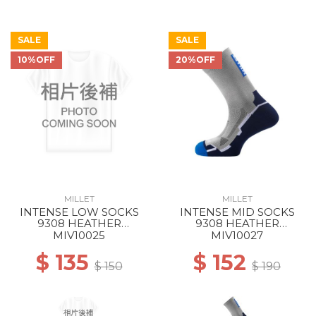
SALE
SALE
10%OFF
20%OFF
MILLET
MILLET
INTENSE LOW SOCKS
INTENSE MID SOCKS
9308 HEATHER
9308 HEATHER
GREY/ICON BLUE
GREY/ICON BLUE
MIV10025
MIV10027
$ 135
$ 152
$ 150
$ 190