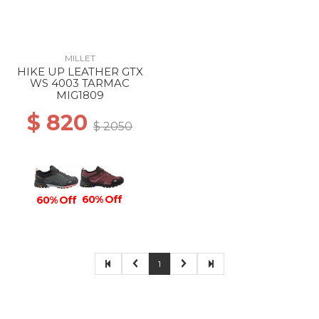
MILLET
HIKE UP LEATHER GTX
WS 4003 TARMAC
MIG1809
$ 820
$ 2050
60% Off
60% Off
1