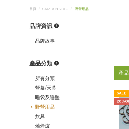
首頁
CAPTAIN STAG
野營用品
品牌資訊
品牌故事
產品分類
產品
所有分類
營幕/天幕
SALE
睡袋及睡墊
20%O
野營用品
炊具
燒烤爐