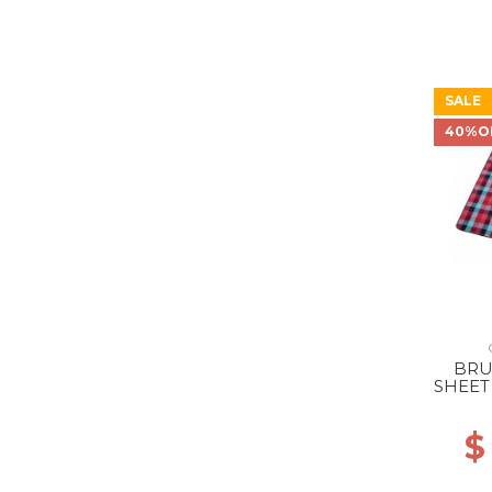
SALE
40%O
BRU
SHEET
$