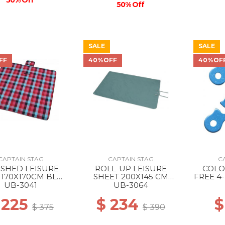
50% Off
50% Off
SALE
SALE
FF
40%OFF
40%OF
CAPTAIN STAG
CAPTAIN STAG
C
SHED LEISURE
ROLL-UP LEISURE
COLO
 170X170CM BLUE
SHEET 200X145 CM
FREE 4
PINK
VINTAGE GREEN
UB-3041
UB-3064
 225
$ 234
$
$ 375
$ 390