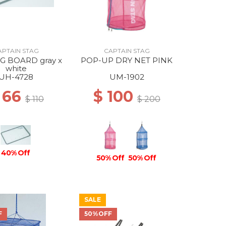
APTAIN STAG
CAPTAIN STAG
G BOARD gray x
POP-UP DRY NET PINK
white
UH-4728
UM-1902
 66
$ 100
$ 110
$ 200
40% Off
50% Off
50% Off
SALE
F
50%OFF