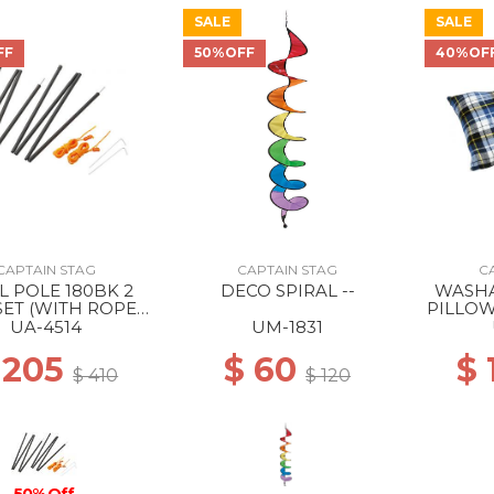
SALE
SALE
FF
50%OFF
40%OF
CAPTAIN STAG
CAPTAIN STAG
C
L POLE 180BK 2
DECO SPIRAL --
WASHA
SET (WITH ROPE
PILLOW
AND PEG) --
UA-4514
UM-1831
 205
$ 60
$
$ 410
$ 120