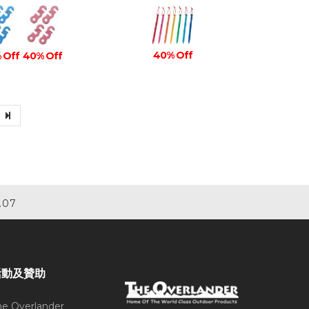
40% Off
 Off
40% Off
.07
活動及贊助
he Overlander