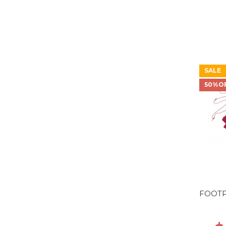
SALE
50%O
FOOTP