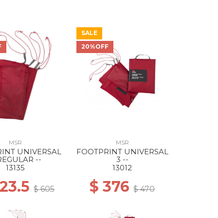
SALE
F
20%OFF
MSR
MSR
INT UNIVERSAL
FOOTPRINT UNIVERSAL
REGULAR --
3 --
13135
13012
423.5
$ 376
$ 605
$ 470