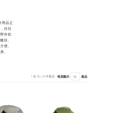
外用品之
準，往往
人野外炊
 爐頭、
；方便、
一身。
1 至 16 / 21 件產品
每頁顯示
產品