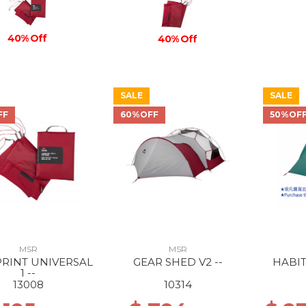
40% Off
40% Off
SALE
SALE
FF
60%OFF
50%OF
MSR
MSR
RINT UNIVERSAL
GEAR SHED V2 --
HABIT
1 --
13008
10314