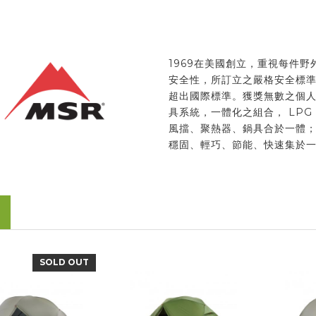
1969在美國創立，重視每件野
安全性，所訂立之嚴格安全標
超出國際標準。獲獎無數之個
具系統，一體化之組合， LPG
風擋、聚熱器、鍋具合於一體
穩固、輕巧、節能、快速集於
SOLD OUT