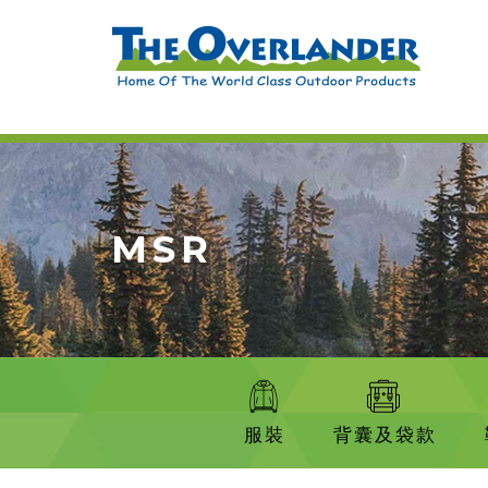
MSR
服裝
背囊及袋款