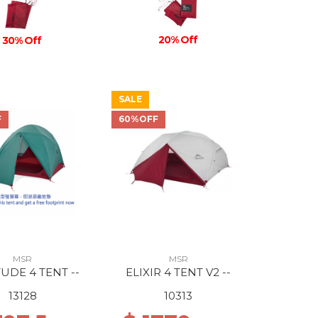
20% Off
30% Off
SALE
F
60%OFF
MSR
MSR
UDE 4 TENT --
ELIXIR 4 TENT V2 --
13128
10313