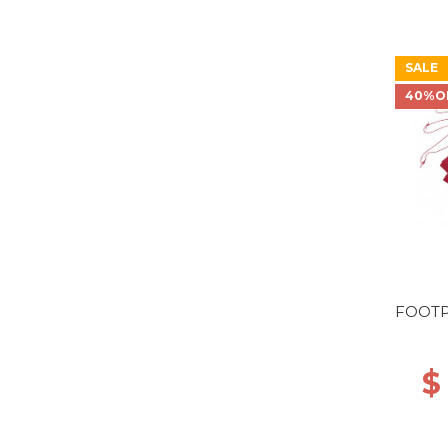
SALE
40%O
FOOTP
$