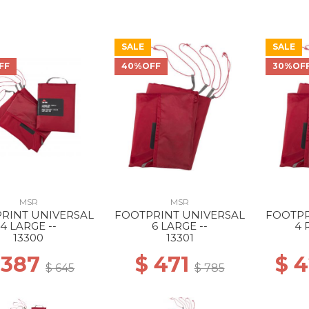
SALE
SALE
FF
40%OFF
30%OF
MSR
MSR
RINT UNIVERSAL
FOOTPRINT UNIVERSAL
FOOTPR
4 LARGE --
6 LARGE --
4 
13300
13301
 387
$ 471
$ 
$ 645
$ 785