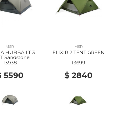
MSR
MSR
A HUBBA LT 3
ELIXIR 2 TENT GREEN
T Sandstone
13938
13699
$ 5590
$ 2840