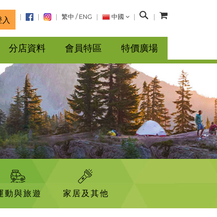
搜
繁中
/
ENG
中國
登入
尋
分店資料
會員特區
特價廣場
運動與旅遊
家居及其他