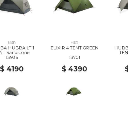
MSR
MSR
BA HUBBA LT 1
ELIXIR 4 TENT GREEN
HUBB
NT Sandstone
TEN
13936
13701
$ 4190
$ 4390