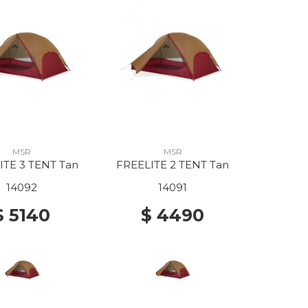
MSR
MSR
ITE 3 TENT Tan
FREELITE 2 TENT Tan
14092
14091
$ 5140
$ 4490