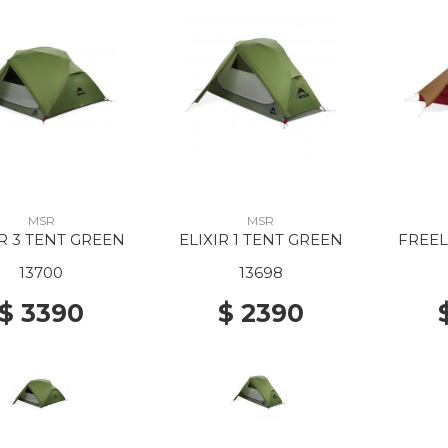
MSR
MSR
IR 3 TENT GREEN
ELIXIR 1 TENT GREEN
FREEL
13700
13698
$ 3390
$ 2390