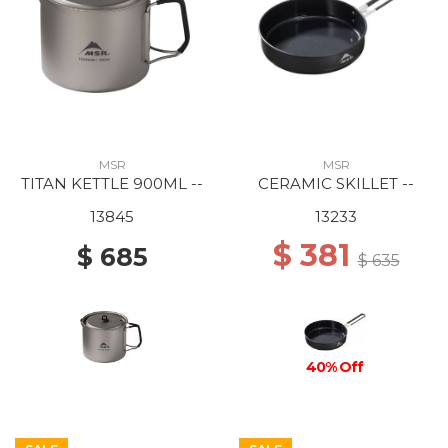
MSR
MSR
TITAN KETTLE 900ML --
CERAMIC SKILLET --
13845
13233
$ 381
$ 685
$ 635
40% Off