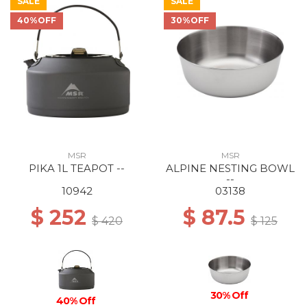
SALE
SALE
40%OFF
30%OFF
MSR
MSR
PIKA 1L TEAPOT --
ALPINE NESTING BOWL
--
10942
03138
$ 252
$ 87.5
$ 420
$ 125
30% Off
40% Off