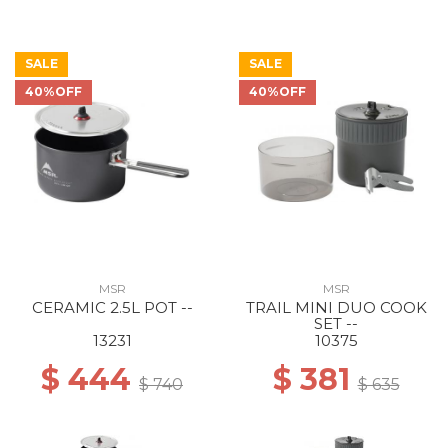
SALE
SALE
40%OFF
40%OFF
MSR
MSR
CERAMIC 2.5L POT --
TRAIL MINI DUO COOK
SET --
13231
10375
$ 444
$ 381
$ 740
$ 635