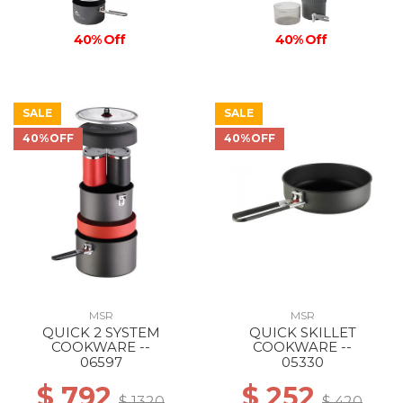
40% Off
40% Off
SALE
SALE
40%OFF
40%OFF
MSR
MSR
QUICK 2 SYSTEM
QUICK SKILLET
COOKWARE --
COOKWARE --
06597
05330
$ 792
$ 252
$ 1320
$ 420