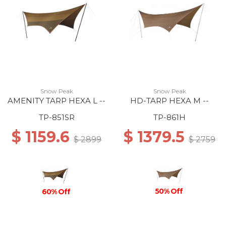
Snow Peak
Snow Peak
AMENITY TARP HEXA L --
HD-TARP HEXA M --
TP-851SR
TP-861H
$ 1159.6
$ 1379.5
$ 2899
$ 2759
50% Off
60% Off