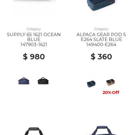
Gregory
Gregory
SUPPLY 65 1621 OCEAN
ALPACA GEAR POD 5
BLUE
E264 SLATE BLUE
147903-1621
149400-E264
$ 980
$ 360
20% Off