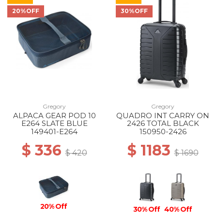
20%OFF
30%OFF
Gregory
Gregory
ALPACA GEAR POD 10
QUADRO INT CARRY ON
E264 SLATE BLUE
2426 TOTAL BLACK
149401-E264
150950-2426
$ 336
$ 1183
$ 420
$ 1690
20% Off
30% Off
40% Off