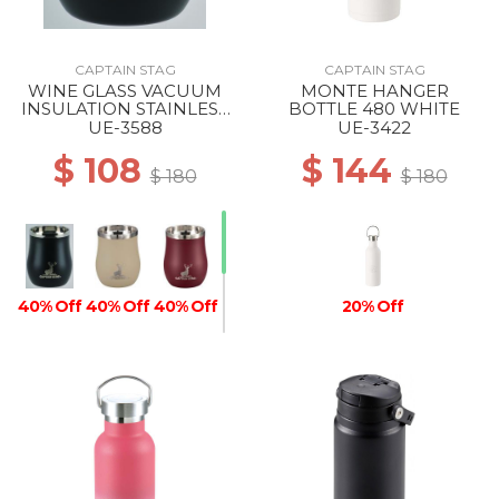
CAPTAIN STAG
CAPTAIN STAG
WINE GLASS VACUUM
MONTE HANGER
INSULATION STAINLESS
BOTTLE 480 WHITE
TUMBLER 240 BLACK
UE-3588
UE-3422
$ 108
$ 144
$ 180
$ 180
40% Off
40% Off
40% Off
20% Off
40% Off