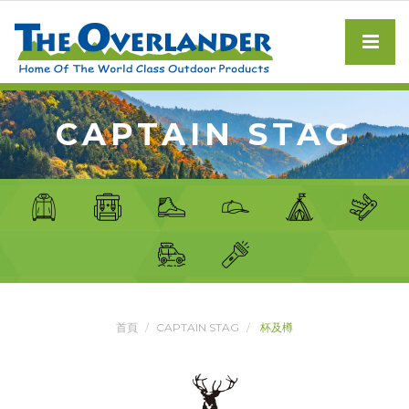
CAPTAIN STAG
首頁
CAPTAIN STAG
杯及樽