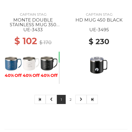
CAPTAIN STAG
CAPTAIN STAG
MONTE DOUBLE
HD MUG 450 BLACK
STAINLESS MUG 350
BLUE
UE-3433
UE-3495
$ 102
$ 230
$ 170
40% Off
40% Off
40% Off
1
2
40% Off
40% Off
40% Off