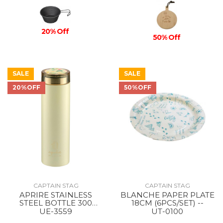
20% Off
50% Off
SALE
SALE
20%OFF
50%OFF
CAPTAIN STAG
CAPTAIN STAG
APRIRE STAINLESS
BLANCHE PAPER PLATE
STEEL BOTTLE 300
18CM (6PCS/SET) --
GItOW/LIGHT GREEN
UE-3559
UT-0100