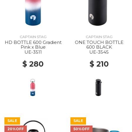
CAPTAIN STAG
CAPTAIN STAG
HD BOTTLE 600 Gradient
ONE TOUCH BOTTLE
Pink x Blue
600 BLACK
UE-3511
UE-3545
$ 280
$ 210
SALE
SALE
20%OFF
50%OFF