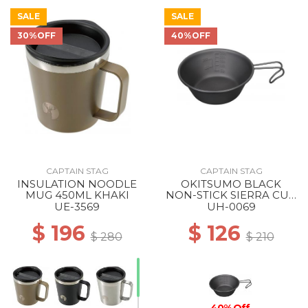
SALE
SALE
30%OFF
40%OFF
50% Off
CAPTAIN STAG
CAPTAIN STAG
INSULATION NOODLE
OKITSUMO BLACK
MUG 450ML KHAKI
NON-STICK SIERRA CUP
320ML ML
UE-3569
UH-0069
$ 196
$ 126
$ 280
$ 210
40% Off