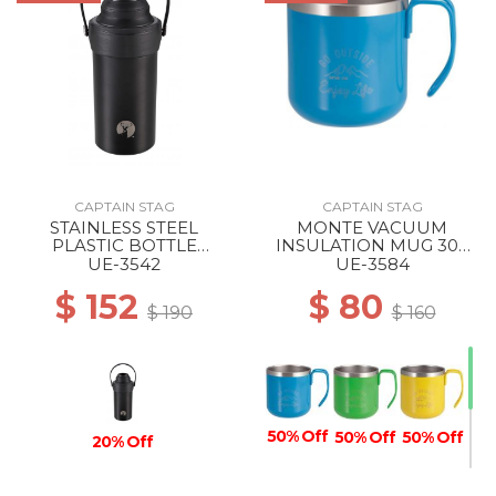
CAPTAIN STAG
CAPTAIN STAG
STAINLESS STEEL
MONTE VACUUM
PLASTIC BOTTLE
INSULATION MUG 300
HOLDER BLACK
BLUE
UE-3542
UE-3584
$ 152
$ 80
$ 190
$ 160
50% Off
50% Off
50% Off
20% Off