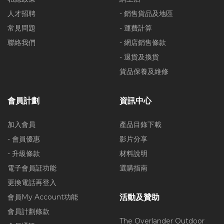
人才招聘
- 銷售貨品及地區
常見問題
- 運費計算
聯絡我們
- 網店銷售條款
- 退貨及換貨
貨品保養及維修
會員計劃
資訊中心
加入會員
產品目錄下載
- 會員優惠
影片分享
- 升級條款
材料說明
電子會員証功能
選購指南
更換電話再登入
會員My Account功能
活動及贊助
會員計劃條款
The Overlander Outdoor