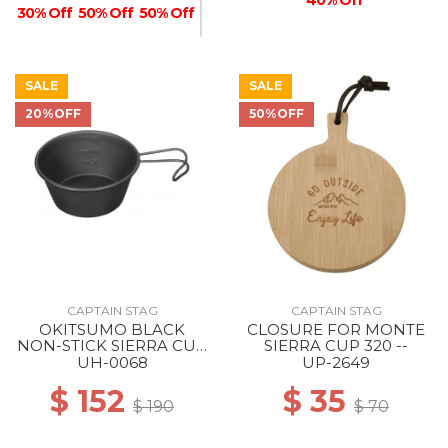
30% Off
50% Off
50% Off
SALE
SALE
20%OFF
50%OFF
50% Off
CAPTAIN STAG
CAPTAIN STAG
OKITSUMO BLACK
CLOSURE FOR MONTE
NON-STICK SIERRA CUP
SIERRA CUP 320 --
210ML --
UH-0068
UP-2649
$ 152
$ 35
$ 190
$ 70