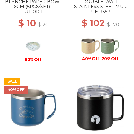
BLANCHE PAPER BOWL
DOUBLE-WALL
16CM (6PCS/SET) --
STAINLESS STEEL MUG
350 BEIGE
UT-0101
UE-3557
$ 10
$ 102
$ 20
$ 170
40% Off
20% Off
50% Off
SALE
40%OFF