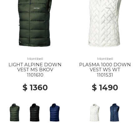
Montbell
Montbell
LIGHT ALPINE DOWN
PLASMA 1000 DOWN
VEST MS BKOV
VEST WS WT
1101610
1101531
$ 1360
$ 1490