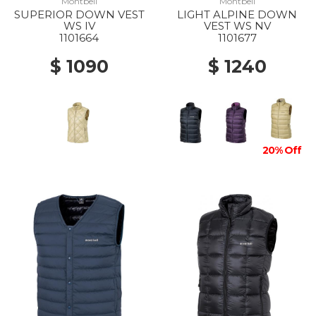
Montbell
Montbell
SUPERIOR DOWN VEST
LIGHT ALPINE DOWN
WS IV
VEST WS NV
1101664
1101677
$ 1090
$ 1240
20% Off