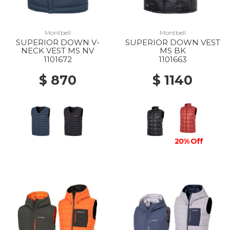
Montbell
Montbell
SUPERIOR DOWN V-
SUPERIOR DOWN VEST
NECK VEST MS NV
MS BK
1101672
1101663
$ 870
$ 1140
20% Off