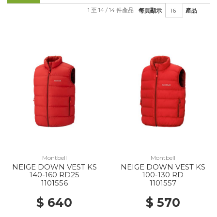
1 至 14 / 14 件產品
每頁顯示
產品
Montbell
Montbell
NEIGE DOWN VEST KS
NEIGE DOWN VEST KS
140-160 RD25
100-130 RD
1101556
1101557
$ 640
$ 570