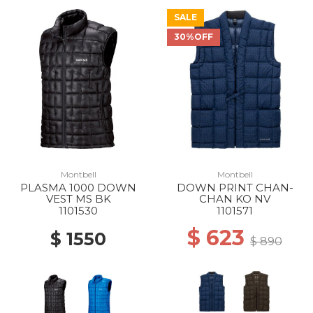
SALE
30%OFF
Montbell
Montbell
PLASMA 1000 DOWN
DOWN PRINT CHAN-
VEST MS BK
CHAN KO NV
1101530
1101571
$ 623
$ 1550
$ 890