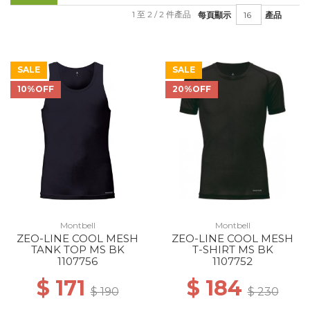
1 至 2 / 2 件產品
每頁顯示
產品
SALE
SALE
10%OFF
20%OFF
Montbell
Montbell
ZEO-LINE COOL MESH
ZEO-LINE COOL MESH
TANK TOP MS BK
T-SHIRT MS BK
1107756
1107752
$ 171
$ 184
$ 190
$ 230