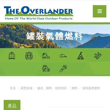
罐裝氣體燃料
首頁
露營裝備
爐具、燃料、燒烤用具
燃料
罐裝氣體燃料
產品