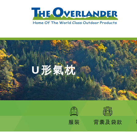
U形氣枕
服裝
背囊及袋款