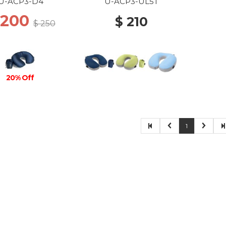
N/MICROFIBER
U-ACP3-D4
U-ACP3-UL5T
K INDIGO/GREY
 200
$ 210
$ 250
20% Off
1