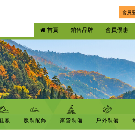
會員
首頁
銷售品牌
會員優惠
鞋履
服裝配飾
露營裝備
戶外裝備