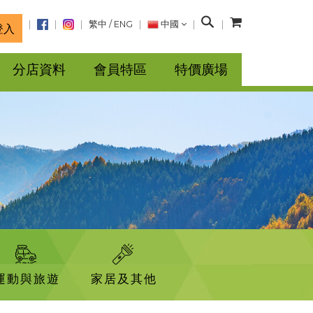
搜
繁中
/
ENG
中國
登入
尋
分店資料
會員特區
特價廣場
運動與旅遊
家居及其他