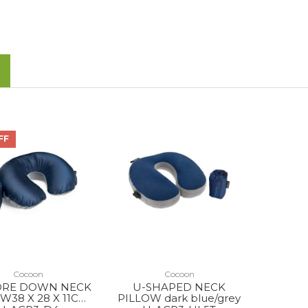
FF
Cocoon
Cocoon
CORE DOWN NECK
U-SHAPED NECK
W38 X 28 X 11CM
PILLOW dark blue/grey