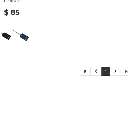
1124606
$ 85
1