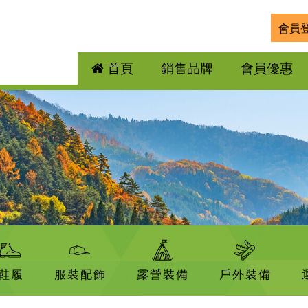
會員
首頁
銷售品牌
會員優惠
鞋履
服裝配飾
露營裝備
戶外裝備