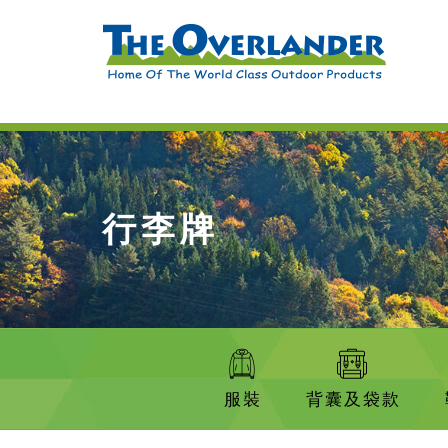
行李牌
服裝
背囊及袋款