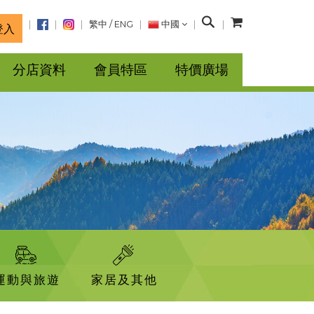
搜
繁中
/
ENG
中國
登入
尋
分店資料
會員特區
特價廣場
運動與旅遊
家居及其他