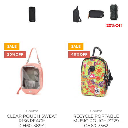
20% Off
SALE
SALE
20%OFF
40%OFF
Chums
Chums
CLEAR POUCH SWEAT
RECYCLE PORTABLE
R136 PEACH
MUSIC POUCH Z329
PSYCHE
CH60-3894
CH60-3562