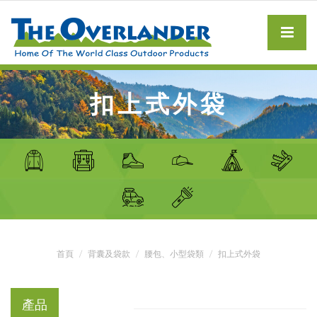
扣上式外袋
首頁
背囊及袋款
腰包、小型袋類
扣上式外袋
產品