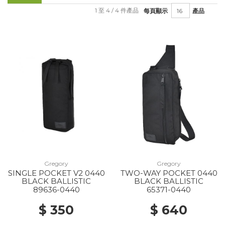
1 至 4 / 4 件產品
每頁顯示
產品
Gregory
Gregory
SINGLE POCKET V2 0440
TWO-WAY POCKET 0440
BLACK BALLISTIC
BLACK BALLISTIC
89636-0440
65371-0440
$ 350
$ 640