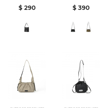
$ 290
$ 390