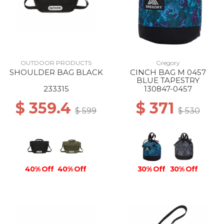
OUTDOOR PRODUCTS
Gregory
SHOULDER BAG BLACK
CINCH BAG M 0457
BLUE TAPESTRY
233315
130847-0457
$ 359.4
$ 371
$ 599
$ 530
40% Off
40% Off
30% Off
30% Off