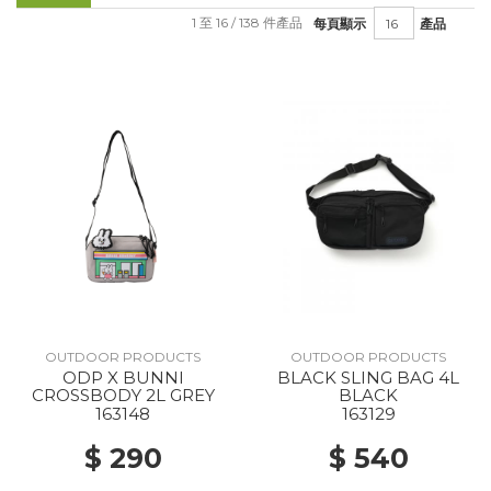
1 至 16 / 138 件產品
每頁顯示
產品
OUTDOOR PRODUCTS
OUTDOOR PRODUCTS
ODP X BUNNI
BLACK SLING BAG 4L
CROSSBODY 2L GREY
BLACK
163148
163129
$ 290
$ 540