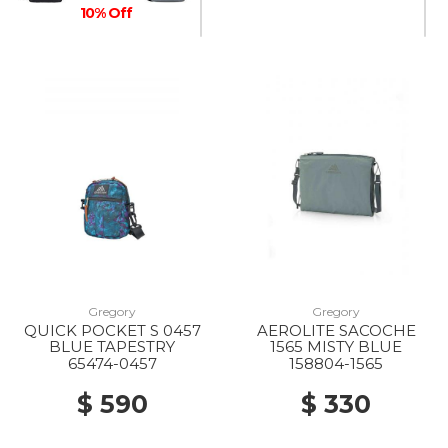
10% Off
Gregory
Gregory
QUICK POCKET S 0457
AEROLITE SACOCHE
BLUE TAPESTRY
1565 MISTY BLUE
65474-0457
158804-1565
$ 590
$ 330
20% Off
20% Off