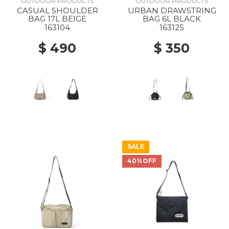
OUTDOOR PRODUCTS
OUTDOOR PRODUCTS
CASUAL SHOULDER
URBAN DRAWSTRING
BAG 17L BEIGE
BAG 6L BLACK
163104
163125
$ 490
$ 350
SALE
40%OFF