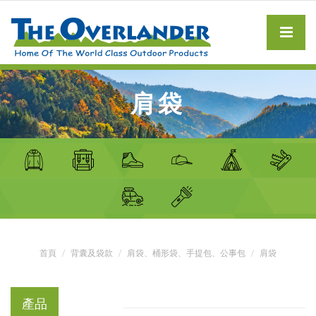
肩袋
首頁
背囊及袋款
肩袋、桶形袋、手提包、公事包
肩袋
產品