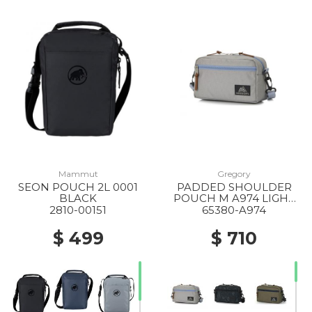
Mammut
Gregory
SEON POUCH 2L 0001
PADDED SHOULDER
BLACK
POUCH M A974 LIGHT
GREY X BLUE GREY
2810-00151
65380-A974
$ 499
$ 710