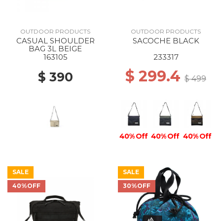
OUTDOOR PRODUCTS
OUTDOOR PRODUCTS
CASUAL SHOULDER
SACOCHE BLACK
BAG 3L BEIGE
163105
233317
$ 299.4
$ 390
$ 499
40% Off
40% Off
40% Off
SALE
SALE
40%OFF
30%OFF