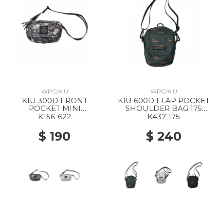
WPC/KIU
WPC/KIU
KIU 300D FRONT
KIU 600D FLAP POCKET
POCKET MINI
SHOULDER BAG 175
SHOULDER BAG 622
LEOPARD
K156-622
K437-175
FLOWER CAMOUFLAGE
$ 190
$ 240