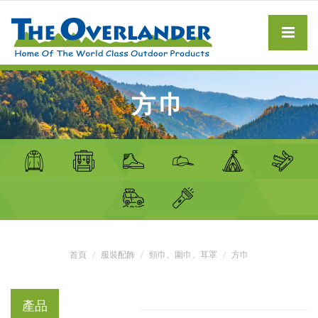
方巾
首頁
服裝配飾
頸巾、圍巾、耳罩
方巾
產品