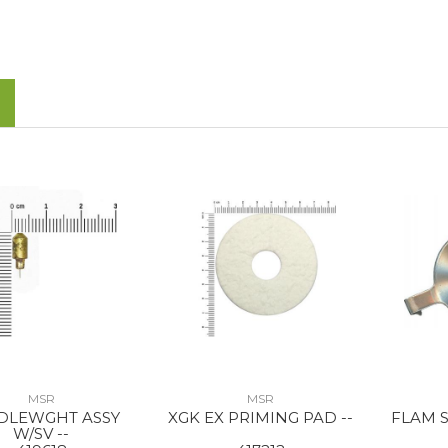
MSR
MSR
DLEWGHT ASSY
XGK EX PRIMING PAD --
FLAM S
W/SV --