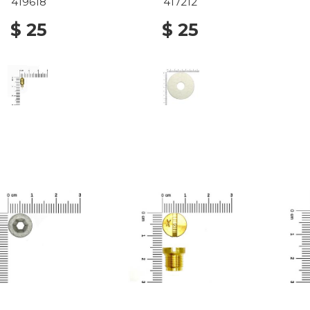
419618
417212
$ 25
$ 25