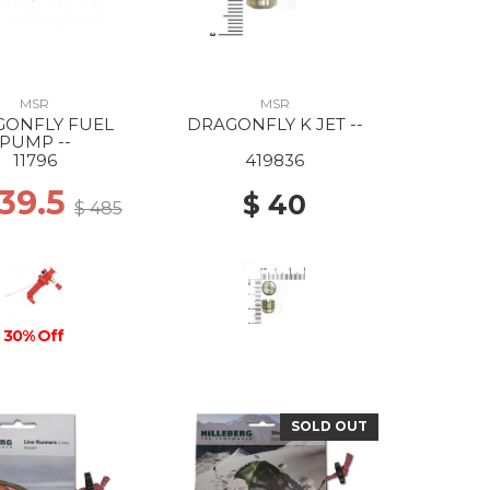
MSR
MSR
GONFLY FUEL
DRAGONFLY K JET --
PUMP --
11796
419836
339.5
$ 40
$ 485
30% Off
SOLD OUT