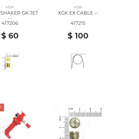
MSR
MSR
 SHAKER GK JET
XGK EX CABLE --
--
417206
417215
$ 60
$ 100
F