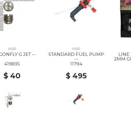
MSR
MSR
ONFLY G JET --
STANDARD FUEL PUMP
LINE
--
2MM GU
419835
11794
$ 40
$ 495