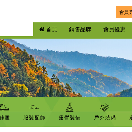
會員
首頁
銷售品牌
會員優惠
鞋履
服裝配飾
露營裝備
戶外裝備