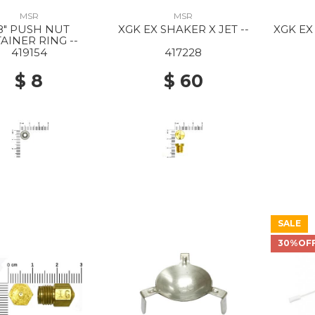
MSR
MSR
/8" PUSH NUT
XGK EX SHAKER X JET --
XGK EX
AINER RING --
419154
417228
$ 8
$ 60
SALE
30%OF