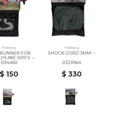
Hilleberg
Hilleberg
 RUNNER FOR
SHOCK CORD 3MM --
YLINE 10PCS --
034460
0323964
$ 150
$ 330