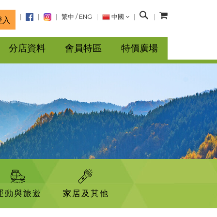
搜
繁中
/
ENG
中國
登入
尋
分店資料
會員特區
特價廣場
運動與旅遊
家居及其他