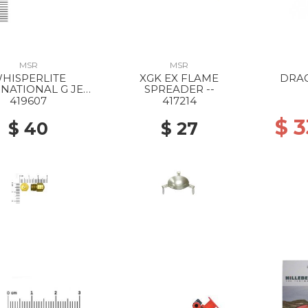
MSR
MSR
HISPERLITE
XGK EX FLAME
DRA
NATIONAL G JET
SPREADER --
SHAKER --
419607
417214
$ 
$ 40
$ 27