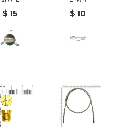
419804
419819
$ 15
$ 10