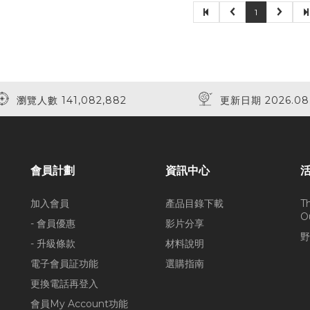
1
瀏覽人數 141,082,882
更新日期 2026.08
會員計劃
資訊中心
加入會員
產品目錄下載
T
O
- 會員優惠
影片分享
野
- 升級條款
材料說明
電子會員証功能
選購指南
更換電話再登入
會員My Account功能