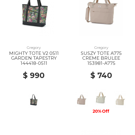
Gregory
Gregory
MIGHTY TOTE V2 0511
SUSZY TOTE A775
GARDEN TAPESTRY
CREME BRULEE
144418-0511
153981-A775
$ 990
$ 740
20% Off
20% Off