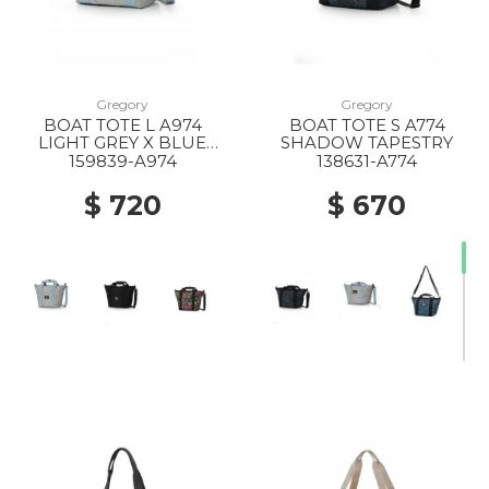
Gregory
Gregory
BOAT TOTE L A974
BOAT TOTE S A774
LIGHT GREY X BLUE
SHADOW TAPESTRY
GREY
159839-A974
138631-A774
$ 720
$ 670