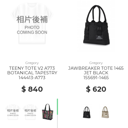
Gregory
Gregory
TEENY TOTE V2 A773
JAWBREAKER TOTE 1465
BOTANICAL TAPESTRY
JET BLACK
144413-A773
155691-1465
$ 840
$ 620