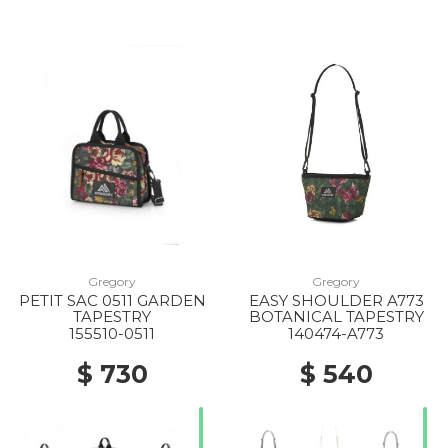
Gregory
Gregory
PETIT SAC 0511 GARDEN
EASY SHOULDER A773
TAPESTRY
BOTANICAL TAPESTRY
30% Off
155510-0511
140474-A773
$ 730
$ 540