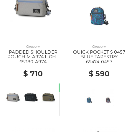
Gregory
Gregory
PADDED SHOULDER
QUICK POCKET S 0457
POUCH M A974 LIGHT
BLUE TAPESTRY
GREY X BLUE GREY
65380-A974
65474-0457
$ 710
$ 590