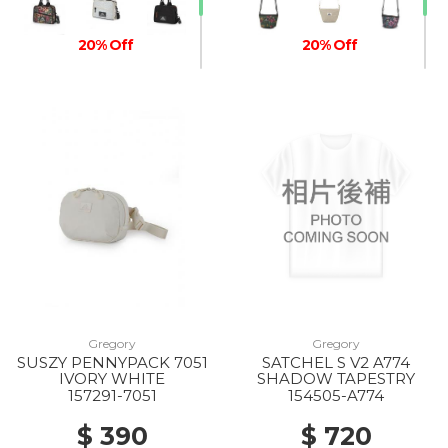
20% Off
20% Off
20% Off
Gregory
Gregory
SUSZY PENNYPACK 7051
SATCHEL S V2 A774
IVORY WHITE
SHADOW TAPESTRY
157291-7051
154505-A774
$ 390
$ 720