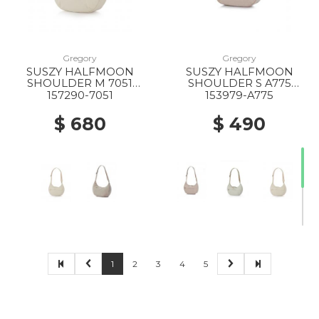
Gregory
Gregory
SUSZY HALFMOON
SUSZY HALFMOON
20% Off
10% Off
20% Off
SHOULDER M 7051
SHOULDER S A775
IVORY WHITE
CREME BRULEE
157290-7051
153979-A775
$ 680
$ 490
20% Off
50% Off
40% Off
50% Off
1
2
3
4
5