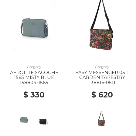
Gregory
Gregory
AEROLITE SACOCHE
EASY MESSENGER 0511
1565 MISTY BLUE
GARDEN TAPESTRY
158804-1565
138816-0511
$ 330
$ 620
20% Off
20% Off
40% Off
10% Off