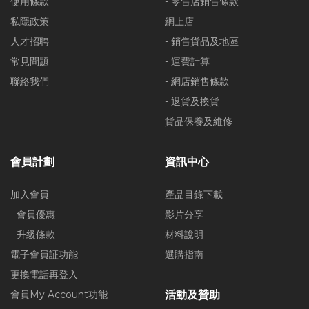
使用條款
- 零售店銷售條款
私隱政策
網上店
人才招聘
- 銷售貨品及地區
常見問題
- 運費計算
聯絡我們
- 網店銷售條款
- 退貨及換貨
貨品保養及維修
會員計劃
資訊中心
加入會員
產品目錄下載
- 會員優惠
影片分享
- 升級條款
材料說明
電子會員証功能
選購指南
更換電話再登入
會員My Account功能
活動及贊助