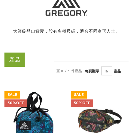
大師級登山背囊，設有多種尺碼，適合不同身形人士。
產品
1 至 16 / 71 件產品
每頁顯示
產品
SALE
SALE
30%OFF
50%OFF