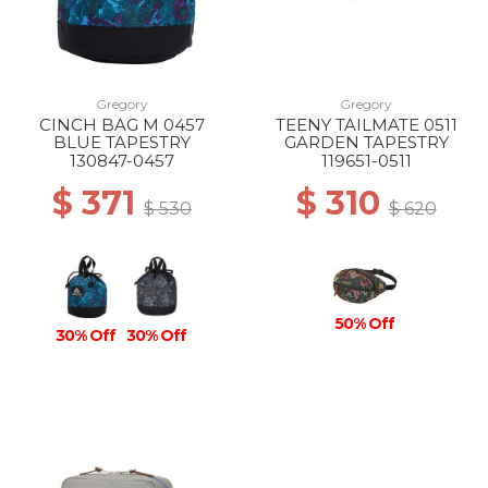
Gregory
Gregory
CINCH BAG M 0457
TEENY TAILMATE 0511
BLUE TAPESTRY
GARDEN TAPESTRY
130847-0457
119651-0511
$ 371
$ 310
$ 530
$ 620
50% Off
30% Off
30% Off