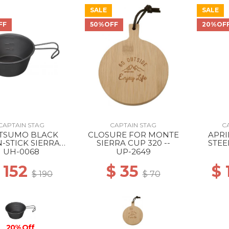
SALE
SALE
50% Off
FF
50%OFF
20%OF
CAPTAIN STAG
CAPTAIN STAG
C
TSUMO BLACK
CLOSURE FOR MONTE
APRI
-STICK SIERRA
SIERRA CUP 320 --
STEE
UP 210ML --
UH-0068
UP-2649
 152
$ 35
$
$ 190
$ 70
20% Off