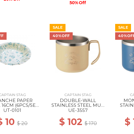
50% Off
SALE
SALE
FF
40%OFF
40%OF
CAPTAIN STAG
CAPTAIN STAG
C
ANCHE PAPER
DOUBLE-WALL
MON
16CM (6PCS/SET)
STAINLESS STEEL MUG
STAIN
--
350 BEIGE
UT-0101
UE-3557
$ 10
$ 102
$
$ 20
$ 170