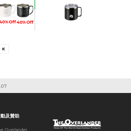
40% Off
40% Off
40% Off
40% Off
40% Off
.07
活動及贊助
he Overlander