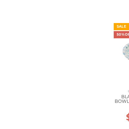
SALE
50%O
BL
BOWL 