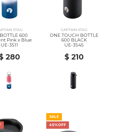
APTAIN STAG
CAPTAIN STAG
BOTTLE 600
ONE TOUCH BOTTLE
ent Pink x Blue
600 BLACK
UE-3511
UE-3545
$ 280
$ 210
SALE
F
40%OFF