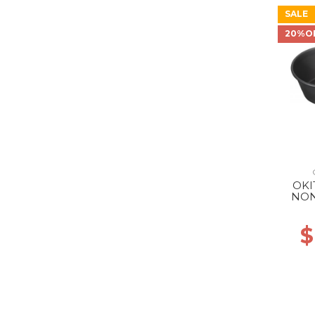
SALE
20%O
OKI
NON
C
$