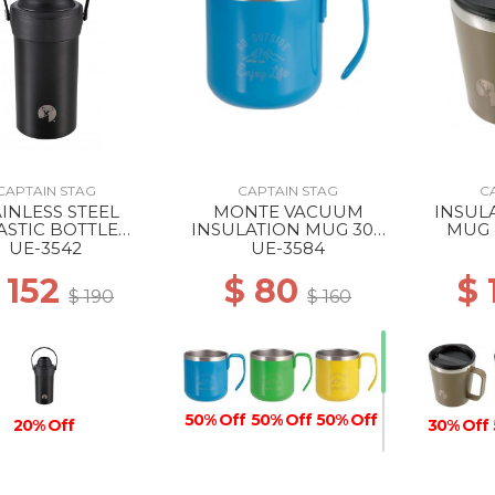
CAPTAIN STAG
CAPTAIN STAG
C
AINLESS STEEL
MONTE VACUUM
INSUL
ASTIC BOTTLE
INSULATION MUG 300
MUG 
LDER BLACK
BLUE
UE-3542
UE-3584
 152
$ 80
$
$ 190
$ 160
50% Off
50% Off
50% Off
20% Off
30% Off