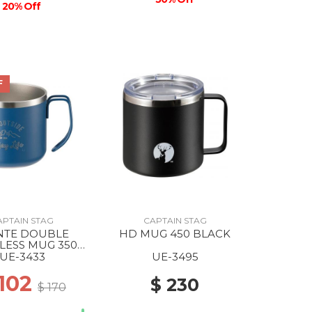
20% Off
F
APTAIN STAG
CAPTAIN STAG
TE DOUBLE
HD MUG 450 BLACK
LESS MUG 350
BLUE
UE-3433
UE-3495
 102
$ 230
$ 170