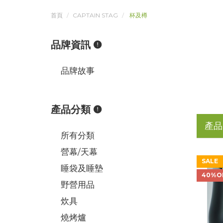
首頁
CAPTAIN STAG
杯及樽
品牌資訊
品牌故事
產品分類
產品
所有分類
營幕/天幕
SALE
睡袋及睡墊
40%O
野營用品
炊具
燒烤爐