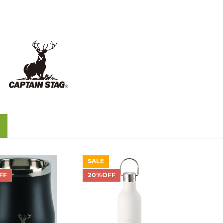
SALE
FF
20%OFF