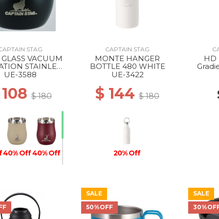
CAPTAIN STAG
CAPTAIN STAG
C
 GLASS VACUUM
MONTE HANGER
HD 
ATION STAINLESS
BOTTLE 480 WHITE
Gradi
LER 240 BLACK
UE-3588
UE-3422
 108
$ 144
$ 180
$ 180
f
40% Off
40% Off
20% Off
SALE
SALE
40% Off
FF
50%OFF
30%OF