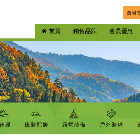
會員
首頁
銷售品牌
會員優惠
鞋履
服裝配飾
露營裝備
戶外裝備