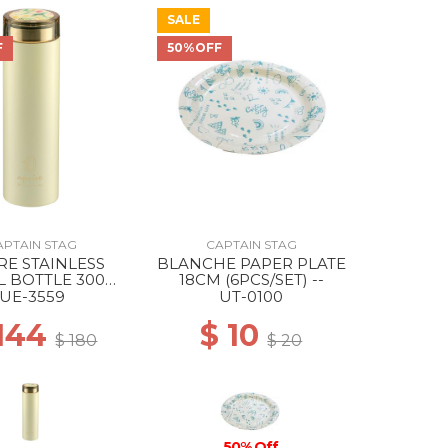
SALE
50% Off
F
50%OFF
APTAIN STAG
CAPTAIN STAG
RE STAINLESS
BLANCHE PAPER PLATE
L BOTTLE 300
18CM (6PCS/SET) --
GItOW/LIGHT GREEN
UE-3559
UT-0100
 144
$ 10
$ 180
$ 20
50% Off