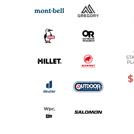
ST
PL
HO
$