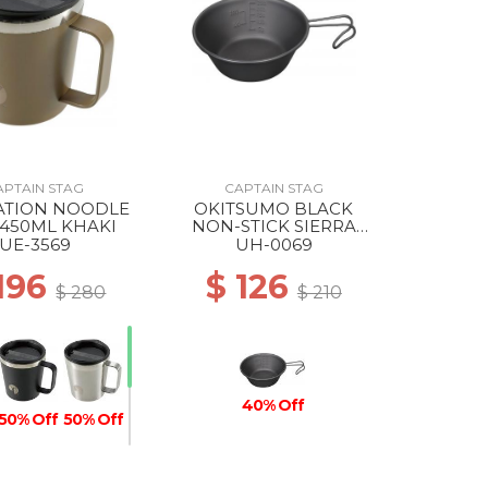
APTAIN STAG
CAPTAIN STAG
ATION NOODLE
OKITSUMO BLACK
450ML KHAKI
NON-STICK SIERRA
CUP 320ML ML
UE-3569
UH-0069
 196
$ 126
$ 280
$ 210
40% Off
50% Off
50% Off