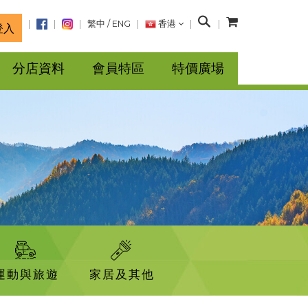
搜
繁中
/
ENG
香港
登入
尋
分店資料
會員特區
特價廣場
運動與旅遊
家居及其他