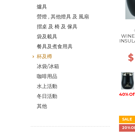
爐具
營燈 , 其他燈具 及 風扇
摺桌 及 椅 及 傢具
WINE
袋及載具
INSUL
TUMB
餐具及煮食用具
$
杯及樽
冰袋/冰箱
咖啡用品
水上活動
40% Of
冬日活動
其他
SALE
20%O