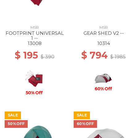
MSR
MSR
FOOTPRINT UNIVERSAL
GEAR SHED V2 --
1 --
13008
10314
$ 195
$ 794
$ 390
$ 1985
60% Off
50% Off
SALE
SALE
50%OFF
60%OFF