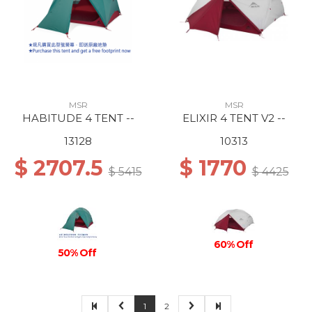
MSR
MSR
HABITUDE 4 TENT --
ELIXIR 4 TENT V2 --
13128
10313
$ 2707.5
$ 1770
$ 5415
$ 4425
60% Off
50% Off
1
2