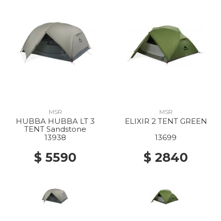
MSR
MSR
HUBBA HUBBA LT 3
ELIXIR 2 TENT GREEN
TENT Sandstone
13938
13699
$ 5590
$ 2840