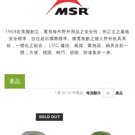
1969在美國創立，重視每件野外用品之安全性，所訂立之嚴格
安全標準，往往超出國際標準。獲獎無數之個人野外炊具系
統，一體化之組合， LPG 爐頭、風擋、聚熱器、鍋具合於一
體；方便、穩固、輕巧、節能、快速集於一身。
產品
1 至 16 / 21 件產品
每頁顯示
產品
SOLD OUT