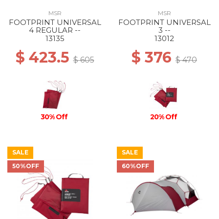
MSR
MSR
FOOTPRINT UNIVERSAL
FOOTPRINT UNIVERSAL
4 REGULAR --
3 --
13135
13012
$ 423.5
$ 376
$ 605
$ 470
30% Off
20% Off
SALE
SALE
50%OFF
60%OFF