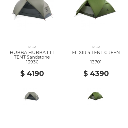
MSR
MSR
HUBBA HUBBA LT 1
ELIXIR 4 TENT GREEN
TENT Sandstone
13936
13701
$ 4190
$ 4390