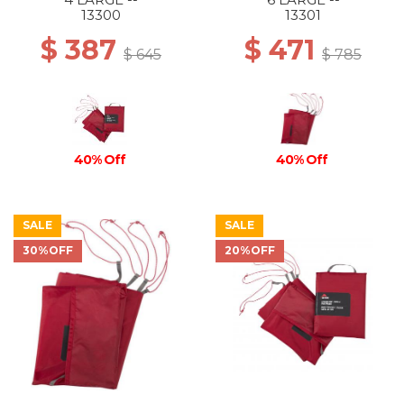
13300
13301
$ 387
$ 471
$ 645
$ 785
40% Off
40% Off
SALE
SALE
30%OFF
20%OFF