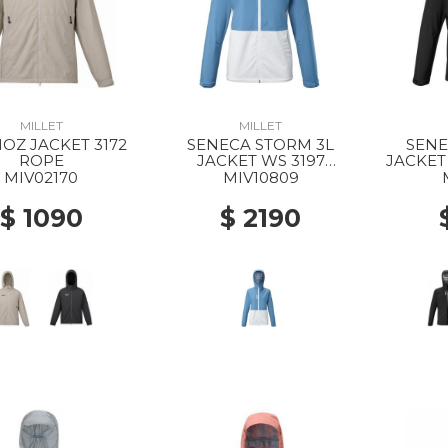
MILLET
MILLET
OZ JACKET 3172
SENECA STORM 3L
SENE
ROPE
JACKET WS 3197
JACKET
CORONET BLUE/FOGGY
MIV02170
MIV10809
DEW
$ 1090
$ 2190