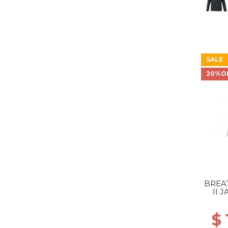
SALE
20%O
BREA
II 
W
$ 