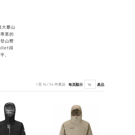
到廣大攀山
最專業的
的登山嚮
let得
水平。
1 至 16 / 34 件產品
每頁顯示
產品