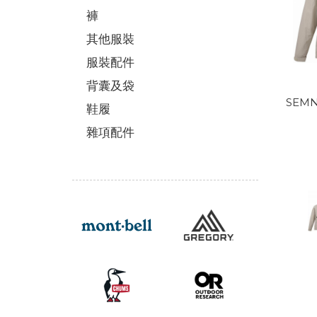
褲
其他服裝
服裝配件
背囊及袋
SEMN
鞋履
雜項配件