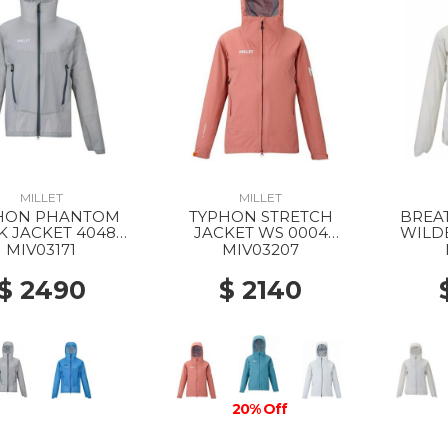
MILLET
MILLET
HON PHANTOM
TYPHON STRETCH
BREAT
K JACKET 4048
JACKET WS 0004
WILD
OKED PEARL
GINGER SPICE
801
MIV03171
MIV03207
$ 2490
$ 2140
20% Off