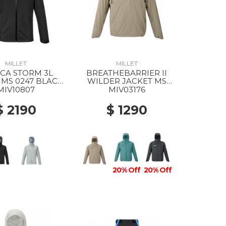
MILLET
MILLET
CA STORM 3L
BREATHEBARRIER II
 MS 0247 BLACK
WILDER JACKET MS
- NOIR
9904 DORITE
MIV10807
MIV03176
$ 2190
$ 1290
20% Off
20% Off