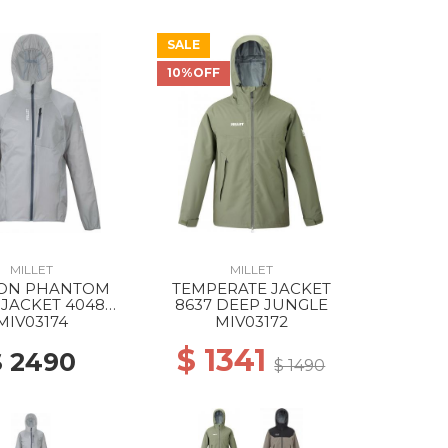
SALE
10%OFF
MILLET
MILLET
ON PHANTOM
TEMPERATE JACKET
 JACKET 4048
8637 DEEP JUNGLE
OKED PEARL
MIV03174
MIV03172
$ 1341
$ 2490
$ 1490