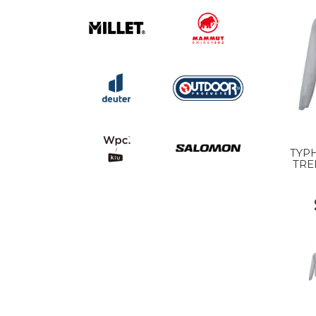
TYP
TRE
SM