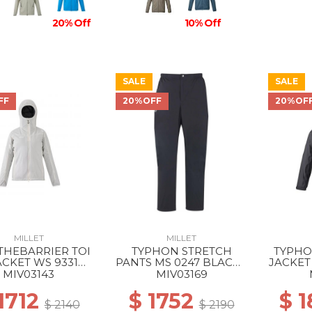
20% Off
10% Off
SALE
SALE
FF
20%OFF
20%OF
MILLET
MILLET
THEBARRIER TOI
TYPHON STRETCH
TYPHO
JACKET WS 9331
PANTS MS 0247 BLACK -
JACKET
INTER HAZE
NOIR
MIV03143
MIV03169
1712
$ 1752
$ 
$ 2140
$ 2190