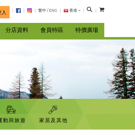
搜
繁中
/
ENG
香港
登入
尋
分店資料
會員特區
特價廣場
運動與旅遊
家居及其他