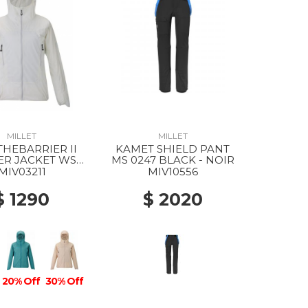
MILLET
MILLET
HEBARRIER II
KAMET SHIELD PANT
ER JACKET WS
MS 0247 BLACK - NOIR
4 FOGGY DEW
MIV03211
MIV10556
$ 1290
$ 2020
20% Off
30% Off