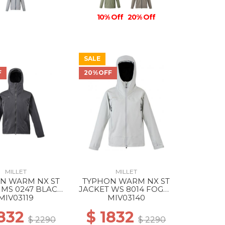
10% Off
20% Off
SALE
F
20%OFF
MILLET
MILLET
N WARM NX ST
TYPHON WARM NX ST
 MS 0247 BLACK
JACKET WS 8014 FOGGY
- NOIR
DEW
MIV03119
MIV03140
1832
$ 1832
$ 2290
$ 2290