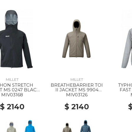
MILLET
MILLET
PHON STRETCH
BREATHEBARRIER TOI
TYPH
T MS 0247 BLACK
II JACKET MS 9904
FAST
- NOIR
DORITE
SM
MIV03168
MIV03126
$ 2140
$ 2140