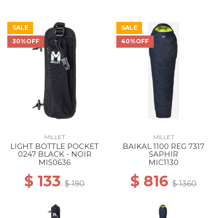
SALE
SALE
30%OFF
40%OFF
MILLET
MILLET
LIGHT BOTTLE POCKET
BAIKAL 1100 REG 7317
0247 BLACK - NOIR
SAPHIR
MIS0636
MIC1130
$ 133
$ 816
$ 190
$ 1360