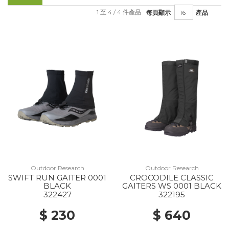
1 至 4 / 4 件產品
每頁顯示
產品
Outdoor Research
Outdoor Research
SWIFT RUN GAITER 0001
CROCODILE CLASSIC
BLACK
GAITERS WS 0001 BLACK
322427
322195
$ 230
$ 640