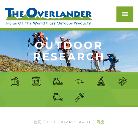
OUTDOOR
RESEARCH
首頁
OUTDOOR RESEARCH
鞋套