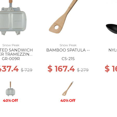
Snow Peak
Snow Peak
TED SANDWICH
BAMBOO SPATULA --
NYL
R TRAMEZZINO -
-
GR-009R
CS-215
437.4
$ 167.4
$ 
$ 729
$ 279
40% Off
40% Off