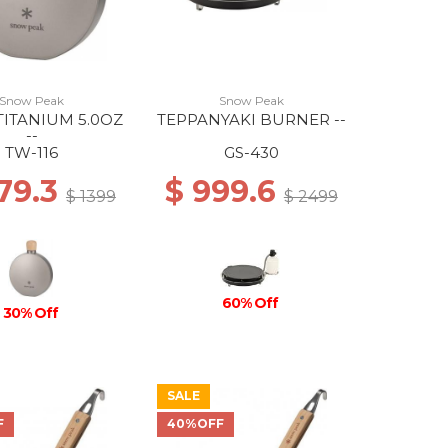
Snow Peak
Snow Peak
TITANIUM 5.0OZ
TEPPANYAKI BURNER --
--
TW-116
GS-430
79.3
$ 999.6
$ 1399
$ 2499
60% Off
30% Off
SALE
F
40%OFF