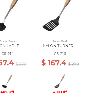
Snow Peak
Snow Peak
ON LADLE --
NYLON TURNER --
CS-214
CS-216
167.4
$ 167.4
$ 279
$ 279
40% Off
40% Off