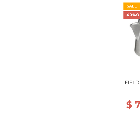
SALE
40%O
FIELD
$ 