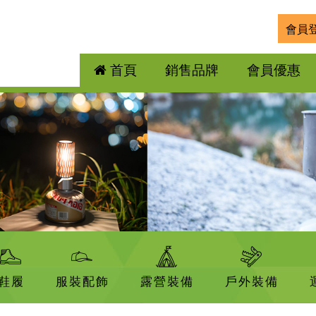
會員
首頁
銷售品牌
會員優惠
鞋履
服裝配飾
露營裝備
戶外裝備