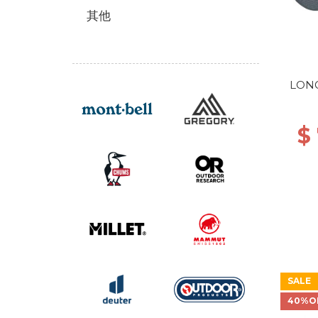
其他
LONG
$
SALE
40%O