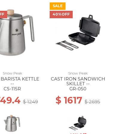
SALE
FF
40%OFF
Snow Peak
Snow Peak
 BARISTA KETTLE
CAST IRON SANDWICH
--
SKILLET --
CS-115R
GR-050
749.4
$ 1617
$ 1249
$ 2695