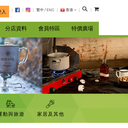
搜
繁中
/
ENG
香港
登入
尋
分店資料
會員特區
特價廣場
運動與旅遊
家居及其他