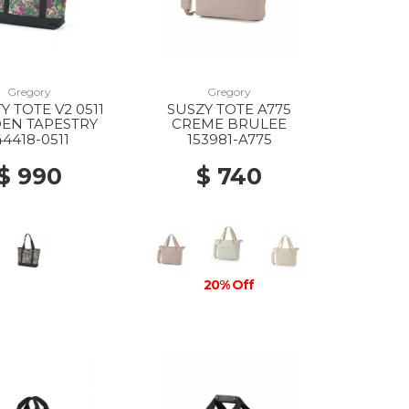
Gregory
Gregory
Y TOTE V2 0511
SUSZY TOTE A775
EN TAPESTRY
CREME BRULEE
44418-0511
153981-A775
$ 990
$ 740
20% Off