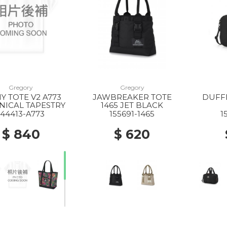
Gregory
Gregory
Y TOTE V2 A773
JAWBREAKER TOTE
DUFFE
NICAL TAPESTRY
1465 JET BLACK
144413-A773
155691-1465
1
$ 840
$ 620
20% Off