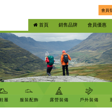
會員
首頁
銷售品牌
會員優惠
鞋履
服裝配飾
露營裝備
戶外裝備