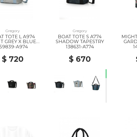
Gregory
Gregory
T TOTE L A974
BOAT TOTE S A774
MIGHT
HT GREY X BLUE
SHADOW TAPESTRY
GARD
GREY
159839-A974
138631-A774
1
$ 720
$ 670