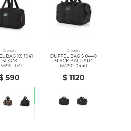
Gregory
Gregory
L BAG XS 1041
DUFFEL BAG S 0440
BLACK
BLACK BALLISTIC
55696-1041
65290-0440
$ 590
$ 1120