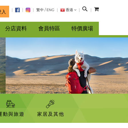
搜
繁中
/
ENG
香港
登入
尋
分店資料
會員特區
特價廣場
運動與旅遊
家居及其他