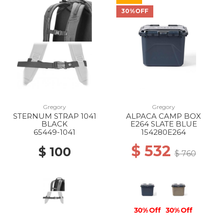
30%OFF
Gregory
Gregory
STERNUM STRAP 1041
ALPACA CAMP BOX
BLACK
E264 SLATE BLUE
65449-1041
154280E264
$ 532
$ 100
$ 760
30% Off
30% Off