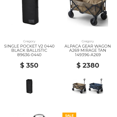
Gregory
Gregory
SINGLE POCKET V2 0440
ALPACA GEAR WAGON
BLACK BALLISTIC
A269 MIRAGE TAN
89636-0440
149396-A269
$ 350
$ 2380
SALE