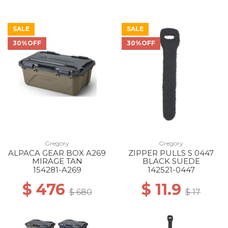
SALE
SALE
30%OFF
30%OFF
Gregory
Gregory
ALPACA GEAR BOX A269
ZIPPER PULLS S 0447
MIRAGE TAN
BLACK SUEDE
154281-A269
142521-0447
$ 476
$ 11.9
$ 680
$ 17