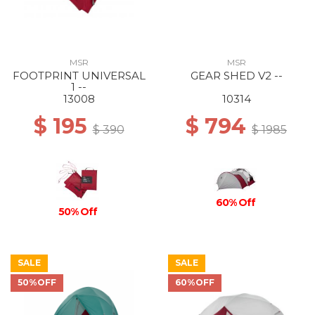
MSR
MSR
FOOTPRINT UNIVERSAL
GEAR SHED V2 --
1 --
13008
10314
$ 195
$ 794
$ 390
$ 1985
60% Off
50% Off
SALE
SALE
50%OFF
60%OFF