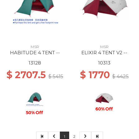
MSR
MSR
HABITUDE 4 TENT --
ELIXIR 4 TENT V2 --
13128
10313
$ 2707.5
$ 1770
$ 5415
$ 4425
60% Off
50% Off
1
2