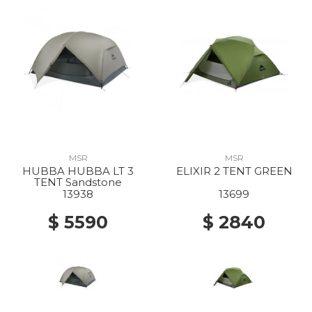
MSR
MSR
HUBBA HUBBA LT 3
ELIXIR 2 TENT GREEN
TENT Sandstone
13938
13699
$ 5590
$ 2840