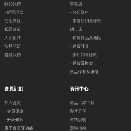
關於我們
零售店
- 經營理念
- 分店資料
使用條款
- 零售店銷售條款
私隱政策
網上店
人才招聘
- 銷售貨品及地區
常見問題
- 運費計算
聯絡我們
- 網店銷售條款
- 退貨及換貨
貨品保養及維修
會員計劃
資訊中心
加入會員
產品目錄下載
- 會員優惠
影片分享
- 升級條款
材料說明
電子會員証功能
選購指南