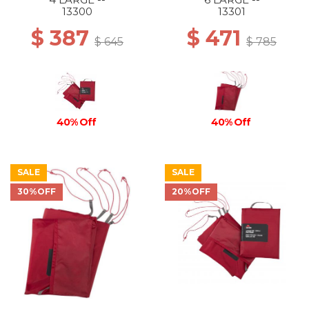
13300
13301
$ 387
$ 471
$ 645
$ 785
40% Off
40% Off
SALE
SALE
30%OFF
20%OFF