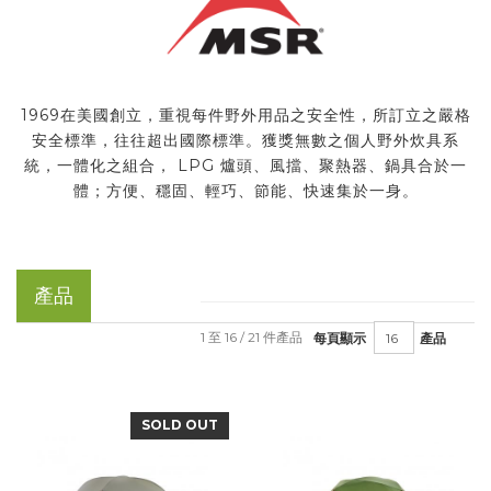
1969在美國創立，重視每件野外用品之安全性，所訂立之嚴格
安全標準，往往超出國際標準。獲獎無數之個人野外炊具系
統，一體化之組合， LPG 爐頭、風擋、聚熱器、鍋具合於一
體；方便、穩固、輕巧、節能、快速集於一身。
產品
1 至 16 / 21 件產品
每頁顯示
產品
SOLD OUT