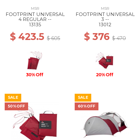
MSR
MSR
FOOTPRINT UNIVERSAL
FOOTPRINT UNIVERSAL
4 REGULAR --
3 --
13135
13012
$ 423.5
$ 376
$ 605
$ 470
30% Off
20% Off
SALE
SALE
50%OFF
60%OFF