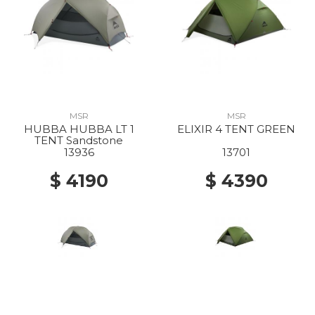
MSR
MSR
HUBBA HUBBA LT 1
ELIXIR 4 TENT GREEN
TENT Sandstone
13936
13701
$ 4190
$ 4390