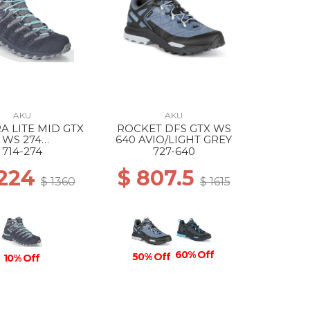
AKU
AKU
A LITE MID GTX
ROCKET DFS GTX WS
WS 274
640 AVIO/LIGHT GREY
RACITE/LIGHT
714-274
727-640
BLUE
1224
$ 807.5
$ 1360
$ 1615
60% Off
50% Off
10% Off