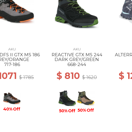
AKU
AKU
FS II GTX MS 186
REACTIVE GTX MS 244
ALTERR
REY/ORANGE
DARK GREY/GREEN
ANTH
717-186
668-244
1071
$ 810
$ 
$ 1785
$ 1620
40% Off
50% Off
50% Off