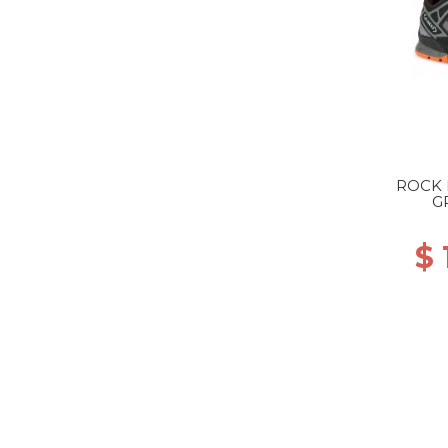
ROCK D
G
$ 