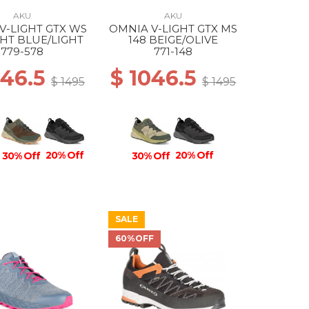
AKU
AKU
V-LIGHT GTX WS
OMNIA V-LIGHT GTX MS
GHT BLUE/LIGHT
148 BEIGE/OLIVE
779-578
771-148
046.5
$ 1046.5
$ 1495
$ 1495
20% Off
20% Off
30% Off
30% Off
SALE
60%OFF