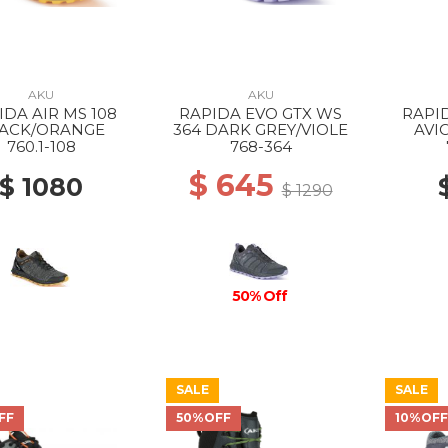
AKU
AKU
IDA AIR MS 108
RAPIDA EVO GTX WS
RAPID
ACK/ORANGE
364 DARK GREY/VIOLE
AVI
760.1-108
768-364
$ 645
$ 1080
$ 1290
50% Off
SALE
SALE
FF
50%OFF
10%OF