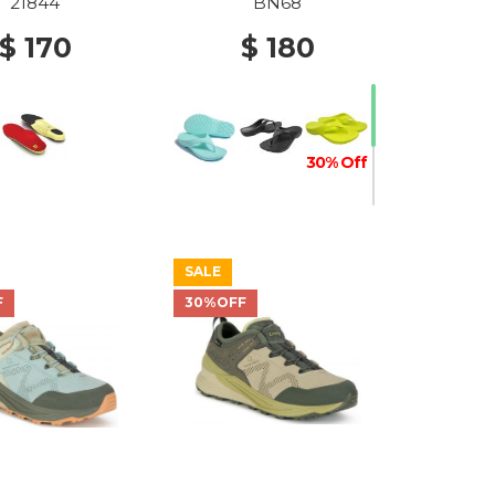
21844
BN68
$ 170
$ 180
30% Off
SALE
10% Off
F
30%OFF