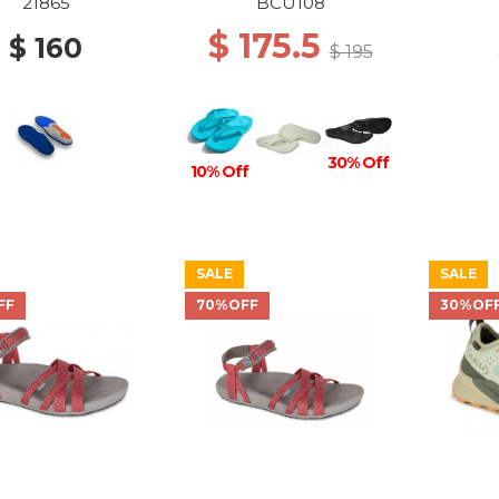
21865
BCU108
$ 175.5
$ 160
$ 195
30% Off
10% Off
SALE
SALE
FF
70%OFF
30%OF