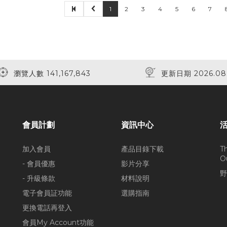
1
2
3
4
5
6
7
瀏覽人數 141,167,843
更新日期 2026.08
會員計劃
資訊中心
加入會員
產品目錄下載
T
O
- 會員優惠
影片分享
野
- 升級條款
材料說明
電子會員証功能
選購指南
更換電話再登入
會員My Account功能