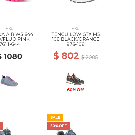
AKU
AKU
A AIR WS 644
TENGU LOW GTX MS
O/FLUO PINK
108 BLACK/ORANGE
761.1-644
976-108
$ 802
$ 1080
$ 2005
60% Off
SALE
F
50%OFF