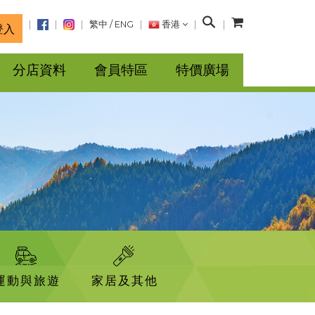
搜
繁中
/
ENG
香港
登入
尋
分店資料
會員特區
特價廣場
運動與旅遊
家居及其他