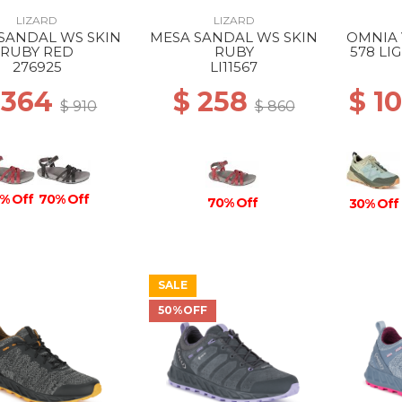
LIZARD
LIZARD
SANDAL WS SKIN
MESA SANDAL WS SKIN
OMNIA 
RUBY RED
RUBY
578 LI
276925
LI11567
 364
$ 258
$ 1
$ 910
$ 860
% Off
70% Off
70% Off
30% Off
SALE
50%OFF