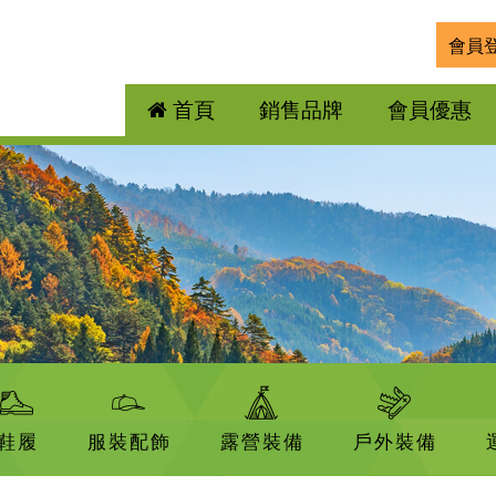
會員
首頁
銷售品牌
會員優惠
鞋履
服裝配飾
露營裝備
戶外裝備