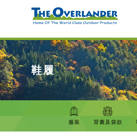
鞋履
服裝
背囊及袋款