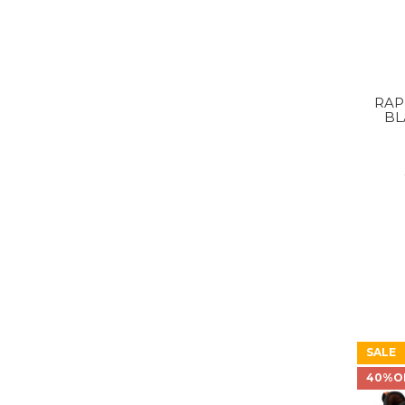
RAP
BL
SALE
40%O