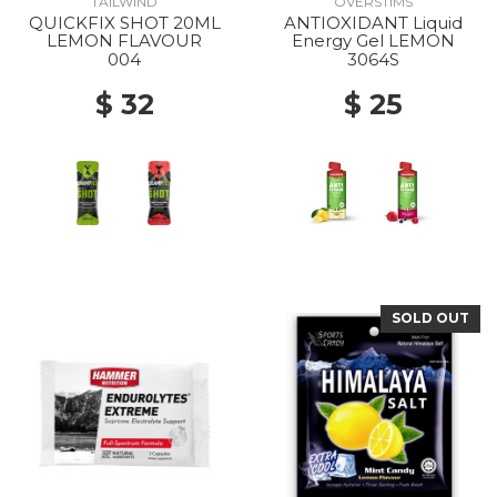
TAILWIND
OVERSTIMS
QUICKFIX SHOT 20ML
ANTIOXIDANT Liquid
LEMON FLAVOUR
Energy Gel LEMON
004
3064S
$ 32
$ 25
SOLD OUT