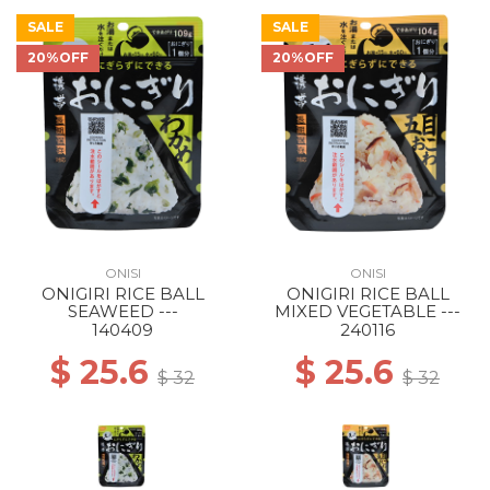
SALE
SALE
20%OFF
20%OFF
ONISI
ONISI
ONIGIRI RICE BALL
ONIGIRI RICE BALL
SEAWEED ---
MIXED VEGETABLE ---
140409
240116
$ 25.6
$ 25.6
$ 32
$ 32