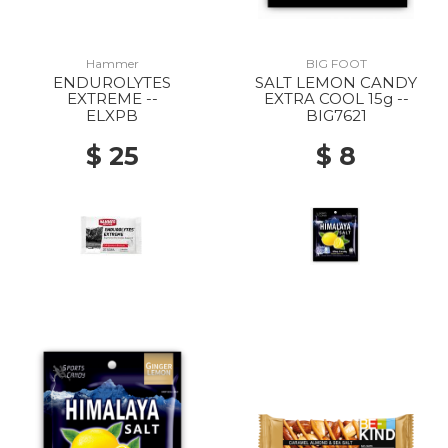
Hammer
BIG FOOT
ENDUROLYTES
SALT LEMON CANDY
EXTREME --
EXTRA COOL 15g --
ELXPB
BIG7621
$ 25
$ 8