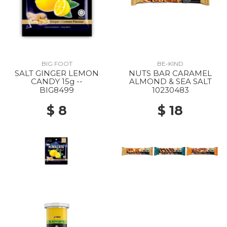
BIG FOOT
BE-KIND
SALT GINGER LEMON
NUTS BAR CARAMEL
CANDY 15g --
ALMOND & SEA SALT
BIG8499
10230483
$ 8
$ 18