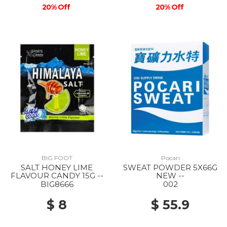
20% Off
20% Off
BIG FOOT
Pocari
SALT HONEY LIME
SWEAT POWDER 5X66G
FLAVOUR CANDY 15G --
NEW --
BIG8666
002
$ 8
$ 55.9