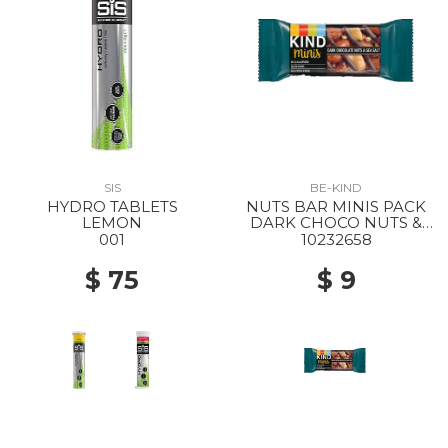
SIS
BE-KIND
HYDRO TABLETS
NUTS BAR MINIS PACK
LEMON
DARK CHOCO NUTS &
SEASALT
001
10232658
$ 75
$ 9