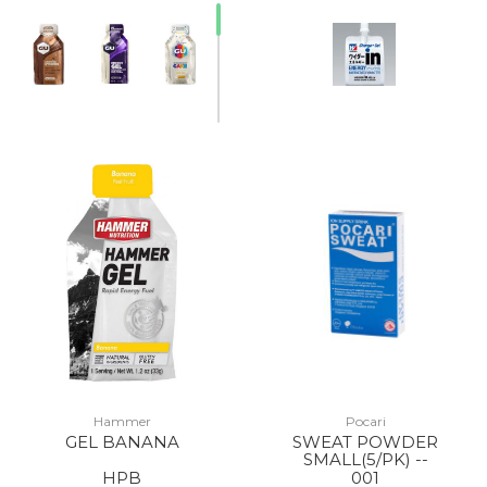
Hammer
Pocari
GEL BANANA
SWEAT POWDER
SMALL(5/PK) --
HPB
001