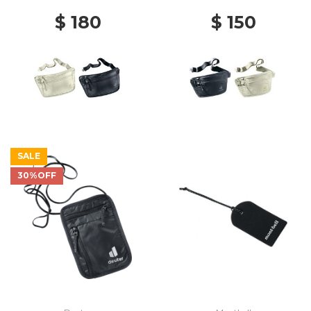
$ 180
$ 150
SALE
30%OFF