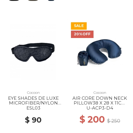
SALE
20%OFF
Cocoon
Cocoon
EYE SHADES DE LUXE
AIR CORE DOWN NECK
MICROFIBER/NYLON
PILLOW38 X 28 X 11CM
BLACK/ GREY
NYLON/MICROFIBER
ESL03
U-ACP3-D4
DARK INDIGO/GREY
$ 200
$ 90
$ 250