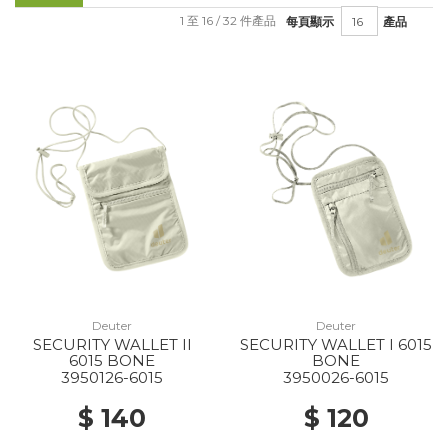
1 至 16 / 32 件產品
每頁顯示
產品
Deuter
Deuter
SECURITY WALLET II
SECURITY WALLET I 6015
6015 BONE
BONE
3950126-6015
3950026-6015
$ 140
$ 120