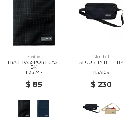
Montbell
Montbell
TRAIL PASSPORT CASE
SECURITY BELT BK
BK
1133247
1133109
$ 85
$ 230