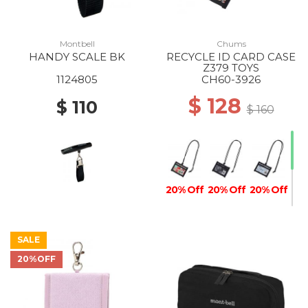
Montbell
Chums
HANDY SCALE BK
RECYCLE ID CARD CASE
Z379 TOYS
1124805
CH60-3926
$ 128
$ 110
$ 160
20% Off
20% Off
20% Off
SALE
20%OFF
30% Off
30% Off
30% Off