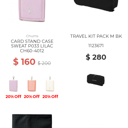
TRAVEL KIT PACK M BK
Chums
CARD STAND CASE
1123671
SWEAT P033 LILAC
CH60-4012
$ 280
$ 160
$ 200
20% Off
20% Off
20% Off