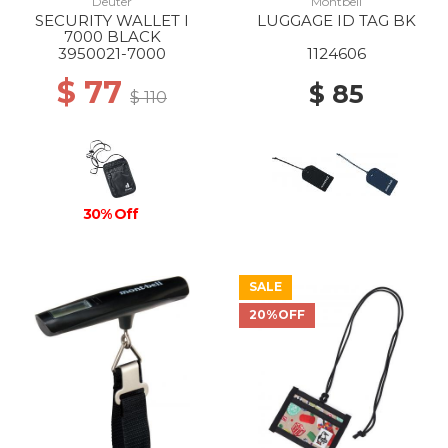
Deuter
Montbell
SECURITY WALLET I
LUGGAGE ID TAG BK
7000 BLACK
3950021-7000
1124606
$ 77
$ 85
$ 110
30% Off
SALE
20%OFF