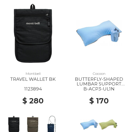
Montbell
Cocoon
TRAVEL WALLET BK
BUTTERFLY-SHAPED
LUMBAR SUPPORT
MICROFIBER NEW
1123894
B-ACP3-UL1N
LIGHT BLUE/ GREY
$ 280
$ 170