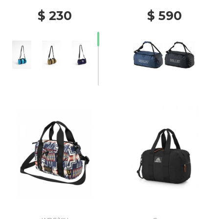
$ 230
$ 590