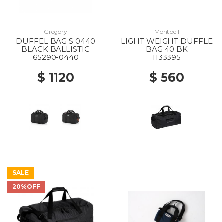
Gregory
Montbell
DUFFEL BAG S 0440
LIGHT WEIGHT DUFFLE
BLACK BALLISTIC
BAG 40 BK
65290-0440
1133395
$ 1120
$ 560
SALE
20%OFF