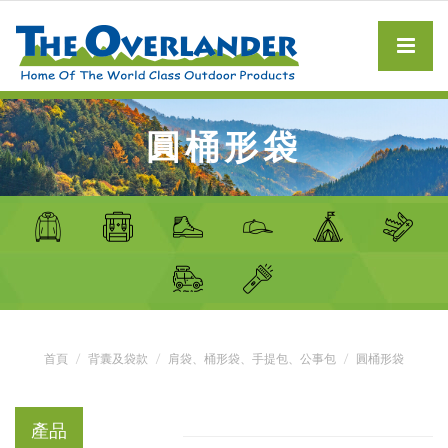
圓桶形袋
首頁
背囊及袋款
肩袋、桶形袋、手提包、公事包
圓桶形袋
產品