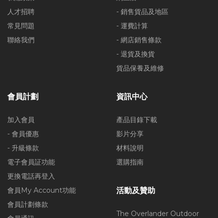
人才招聘
- 銷售貨品及地區
常見問題
- 運費計算
聯絡我們
- 網店銷售條款
- 退貨及換貨
貨品保養及維修
會員計劃
資訊中心
加入會員
產品目錄下載
- 會員優惠
影片分享
- 升級條款
材料說明
電子會員証功能
選購指南
更換電話再登入
會員My Account功能
活動及贊助
會員計劃條款
The Overlander Outdoor