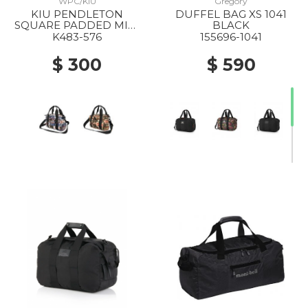
WPC/KIU
Gregory
KIU PENDLETON
DUFFEL BAG XS 1041
SQUARE PADDED MINI
BLACK
BOSTON BAG 576
K483-576
155696-1041
HARDING NAVY
$ 300
$ 590
20% Off