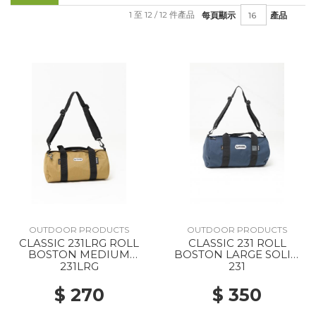
1 至 12 / 12 件產品
每頁顯示
產品
OUTDOOR PRODUCTS
OUTDOOR PRODUCTS
CLASSIC 231LRG ROLL
CLASSIC 231 ROLL
BOSTON MEDIUM
BOSTON LARGE SOLID
SOLID BEIGE
NAVY
231LRG
231
$ 270
$ 350