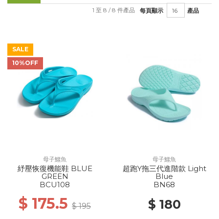
1 至 8 / 8 件產品
每頁顯示
產品
SALE
10%OFF
母子鱷魚
母子鱷魚
紓壓恢復機能鞋 BLUE
超跑Y拖三代進階款 Light
GREEN
Blue
BCU108
BN68
$ 175.5
$ 180
$ 195