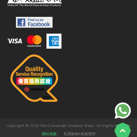
Copyright © 2026 The Overlander Outdoor Shop - All Rights Reserved.
網站地圖
私隱條例&免責聲明