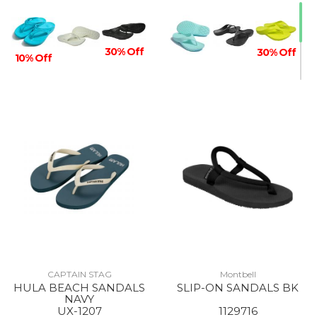
30% Off
30% Off
10% Off
10% Off
CAPTAIN STAG
Montbell
HULA BEACH SANDALS
SLIP-ON SANDALS BK
NAVY
UX-1207
1129716