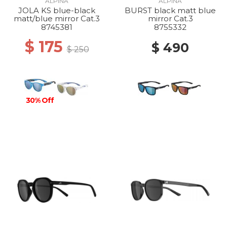
ALPINA
ALPINA
JOLA KS blue-black
BURST black matt blue
matt/blue mirror Cat.3
mirror Cat.3
8745381
8755332
$ 175
$ 490
$ 250
30% Off