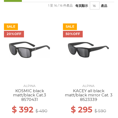
1 至 16 / 16 件產品
每頁顯示
產品
SALE
SALE
20%OFF
50%OFF
ALPINA
ALPINA
KOSMIC black
KACEY all black
matt/black Cat.3
matt/black mirror Cat. 3
8570431
8523339
$ 392
$ 295
$ 490
$ 590