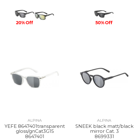
50% Off
20% Off
ALPINA
ALPINA
YEFE 8647401transparent
SNEEK black matt/black
gloss/gnCat3G15
mirror Cat. 3
8647401
8699331