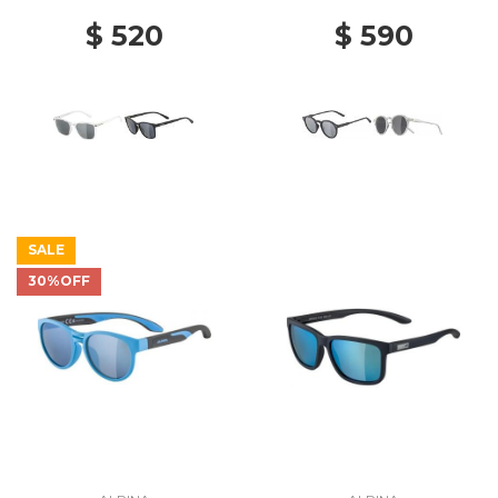
$ 520
$ 590
SALE
30%OFF