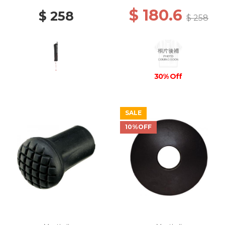
$ 180.6
$ 258
$ 258
30% Off
SALE
10%OFF