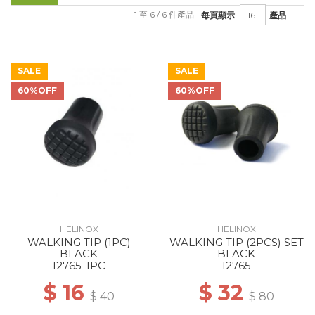
1 至 6 / 6 件產品
每頁顯示
產品
SALE
SALE
60%OFF
60%OFF
HELINOX
HELINOX
WALKING TIP (1PC)
WALKING TIP (2PCS) SET
BLACK
BLACK
12765-1PC
12765
$ 16
$ 32
$ 40
$ 80