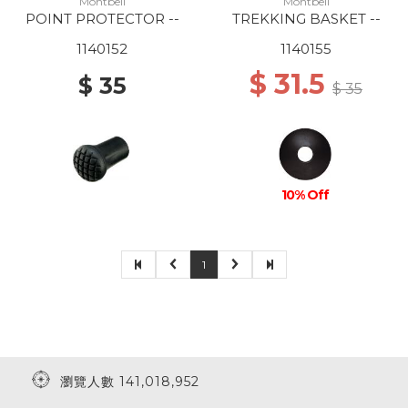
Montbell
Montbell
POINT PROTECTOR --
TREKKING BASKET --
1140152
1140155
$ 31.5
$ 35
$ 35
10% Off
1
瀏覽人數 141,018,952