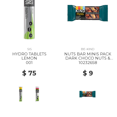
SIS
BE-KIND
HYDRO TABLETS
NUTS BAR MINIS PACK
LEMON
DARK CHOCO NUTS &
SEASALT
001
10232658
$ 75
$ 9