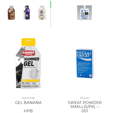
Hammer
Pocari
GEL BANANA
SWEAT POWDER
SMALL(5/PK) --
HPB
001