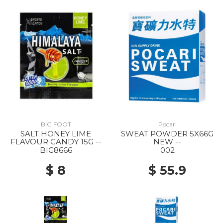
BIG FOOT
Pocari
SALT HONEY LIME
SWEAT POWDER 5X66G
FLAVOUR CANDY 15G --
NEW --
BIG8666
002
$ 8
$ 55.9