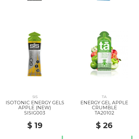
SIS
TA
ISOTONIC ENERGY GELS
ENERGY GEL APPLE
APPLE (NEW)
CRUMBLE
SISIG003
TA20102
$ 19
$ 26