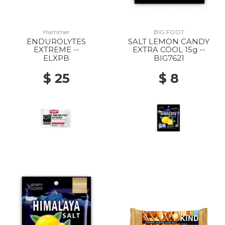
Hammer
BIG FOOT
ENDUROLYTES
SALT LEMON CANDY
EXTREME --
EXTRA COOL 15g --
ELXPB
BIG7621
$ 25
$ 8