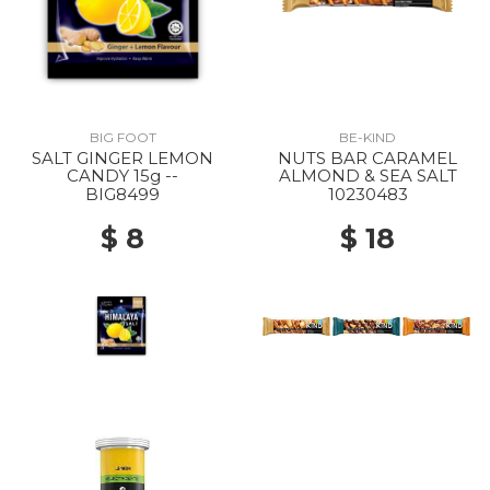
BIG FOOT
BE-KIND
SALT GINGER LEMON
NUTS BAR CARAMEL
CANDY 15g --
ALMOND & SEA SALT
BIG8499
10230483
$ 8
$ 18