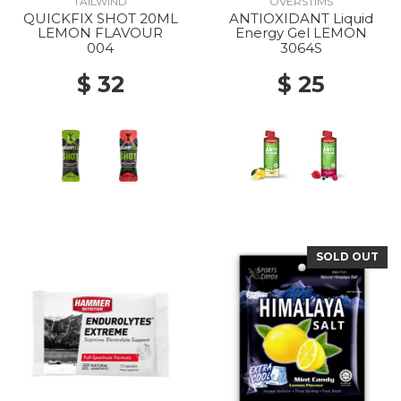
TAILWIND
OVERSTIMS
QUICKFIX SHOT 20ML
ANTIOXIDANT Liquid
LEMON FLAVOUR
Energy Gel LEMON
004
3064S
$ 32
$ 25
SOLD OUT