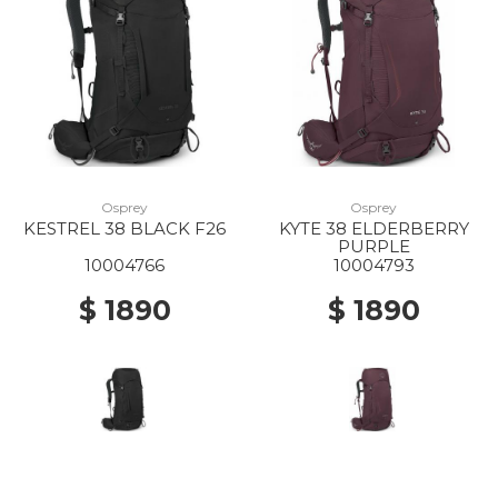
Osprey
Osprey
KESTREL 38 BLACK F26
KYTE 38 ELDERBERRY
PURPLE
10004766
10004793
$ 1890
$ 1890