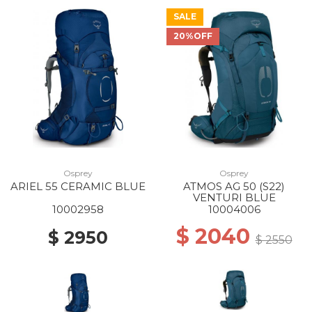
SALE
20%OFF
Osprey
Osprey
ARIEL 55 CERAMIC BLUE
ATMOS AG 50 (S22)
VENTURI BLUE
10002958
10004006
$ 2040
$ 2950
$ 2550