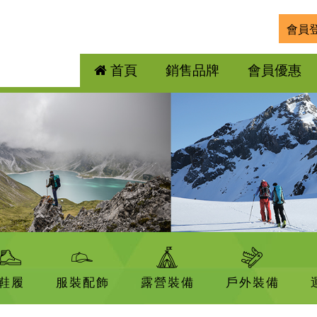
會員
首頁
銷售品牌
會員優惠
鞋履
服裝配飾
露營裝備
戶外裝備