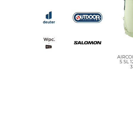
AIRCO
5 SL 
3