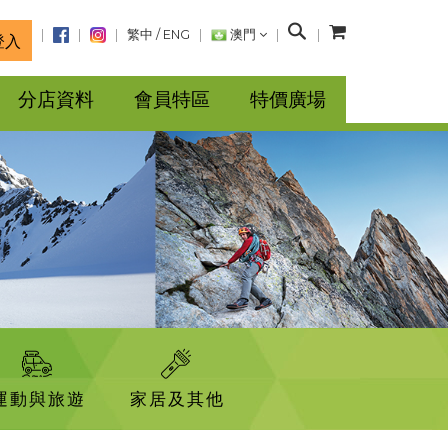
搜
繁中
/
ENG
澳門
登入
尋
分店資料
會員特區
特價廣場
運動與旅遊
家居及其他