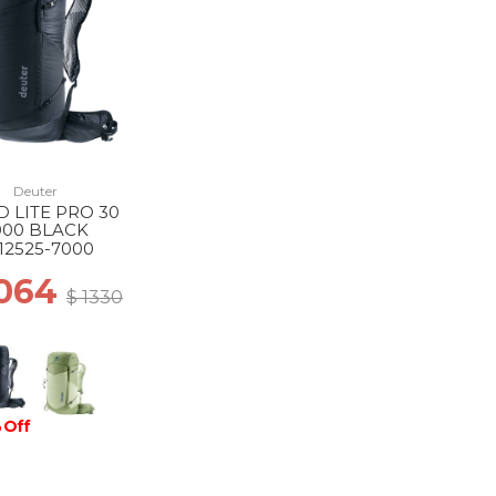
Deuter
D LITE PRO 30
000 BLACK
12525-7000
1064
$ 1330
 Off