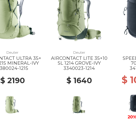
Deuter
Deuter
NTACT ULTRA 35+
AIRCONTACT LITE 35+10
SPEE
1215 MINERAL-IVY
SL 1214 GROVE-IVY
7
380024-1215
3340023-1214
34
$ 
$ 2190
$ 1640
20%