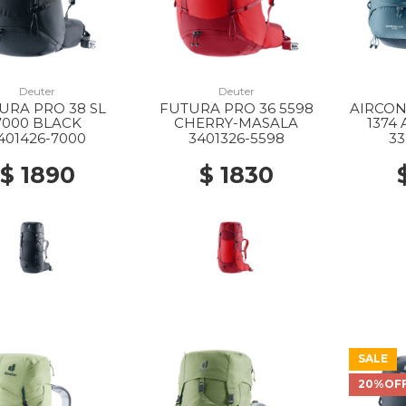
Deuter
Deuter
URA PRO 38 SL
FUTURA PRO 36 5598
AIRCON
7000 BLACK
CHERRY-MASALA
1374
401426-7000
3401326-5598
33
$ 1890
$ 1830
SALE
20%OF