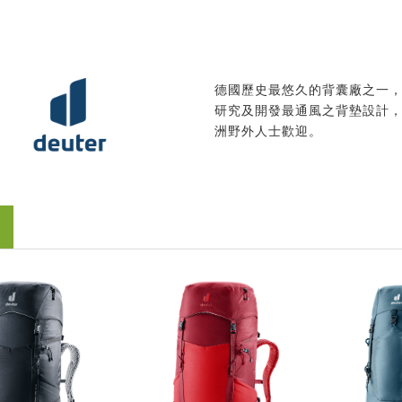
德國歷史最悠久的背囊廠之一
研究及開發最通風之背墊設計
洲野外人士歡迎。