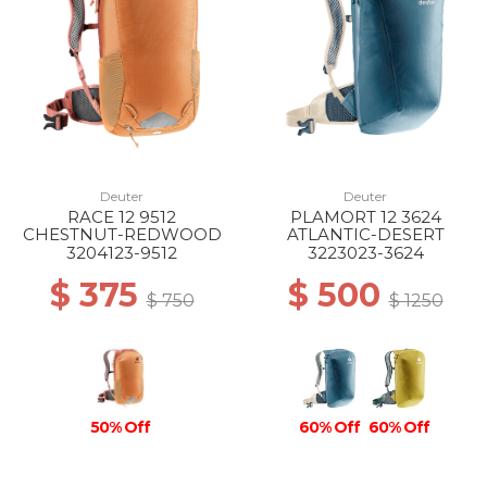
Deuter
Deuter
RACE 12 9512
PLAMORT 12 3624
CHESTNUT-REDWOOD
ATLANTIC-DESERT
3204123-9512
3223023-3624
$ 375
$ 500
$ 750
$ 1250
50% Off
60% Off
60% Off