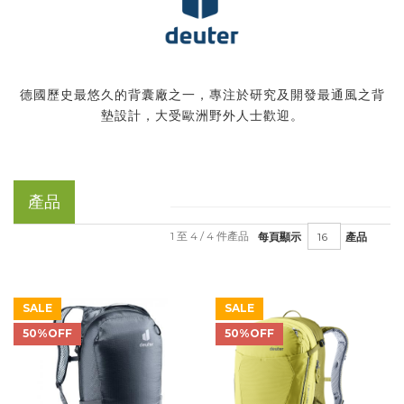
德國歷史最悠久的背囊廠之一，專注於研究及開發最通風之背
墊設計，大受歐洲野外人士歡迎。
產品
1 至 4 / 4 件產品
每頁顯示
產品
SALE
SALE
50%OFF
50%OFF