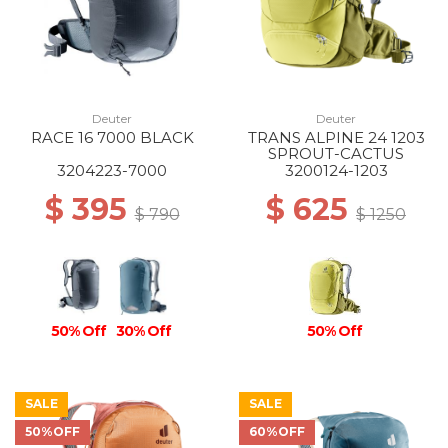
Deuter
Deuter
RACE 16 7000 BLACK
TRANS ALPINE 24 1203
SPROUT-CACTUS
3204223-7000
3200124-1203
$ 395
$ 625
$ 790
$ 1250
50% Off
30% Off
50% Off
SALE
SALE
50%OFF
60%OFF