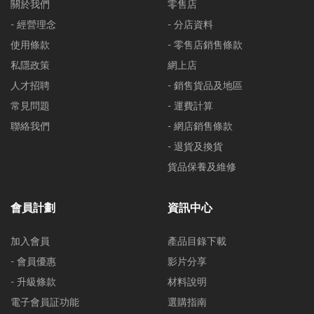
關於我們
零售店
- 經營理念
- 分店資料
使用條款
- 零售店銷售條款
私隱政策
網上店
人才招聘
- 銷售貨品及地區
常見問題
- 運費計算
聯絡我們
- 網店銷售條款
- 退貨及換貨
貨品保養及維修
會員計劃
資訊中心
加入會員
產品目錄下載
- 會員優惠
影片分享
- 升級條款
材料說明
電子會員証功能
選購指南