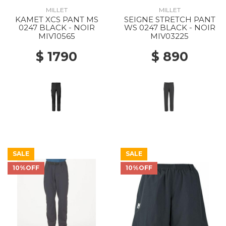
MILLET
MILLET
KAMET XCS PANT MS
SEIGNE STRETCH PANT
0247 BLACK - NOIR
WS 0247 BLACK - NOIR
MIV10565
MIV03225
$ 1790
$ 890
SALE
SALE
10%OFF
10%OFF