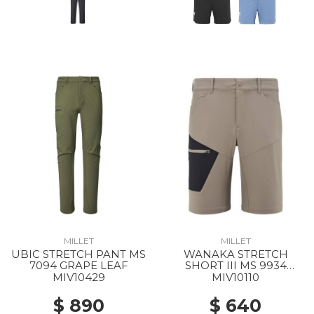
MILLET
MILLET
UBIC STRETCH PANT MS
WANAKA STRETCH
7094 GRAPE LEAF
SHORT III MS 9934
DORITE/BLACK
MIV10429
MIV10110
$ 890
$ 640