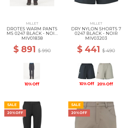
MILLET
MILLET
DROTES WARM PANTS
DRY NYLON SHORTS 7
MS 0247 BLACK - NOIR
0247 BLACK - NOIR
NEW
MIV01838
MIV03203
$ 891
$ 441
$ 990
$ 490
10% Off
10% Off
20% Off
SALE
SALE
20%OFF
20%OFF