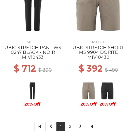
MILLET
MILLET
UBIC STRETCH PANT WS
UBIC STRETCH SHORT
0247 BLACK - NOIR
MS 9904 DORITE
MIV10433
MIV10430
$ 712
$ 392
$ 890
$ 490
20% Off
20% Off
20% Off
1
2