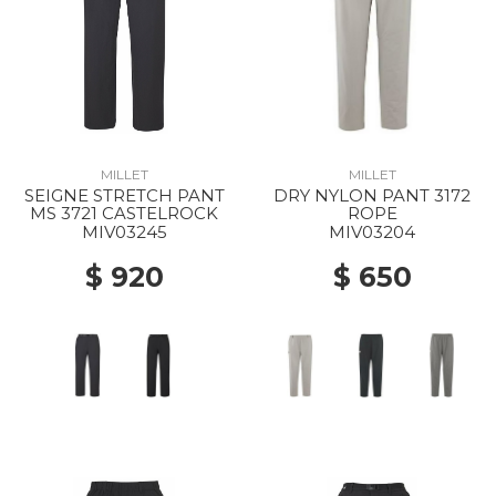
MILLET
MILLET
SEIGNE STRETCH PANT
DRY NYLON PANT 3172
MS 3721 CASTELROCK
ROPE
MIV03245
MIV03204
$ 920
$ 650