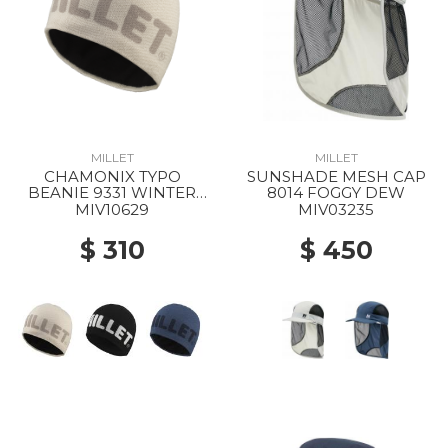
MILLET
MILLET
CHAMONIX TYPO
SUNSHADE MESH CAP
BEANIE 9331 WINTER
8014 FOGGY DEW
HAZE
MIV10629
MIV03235
$ 310
$ 450