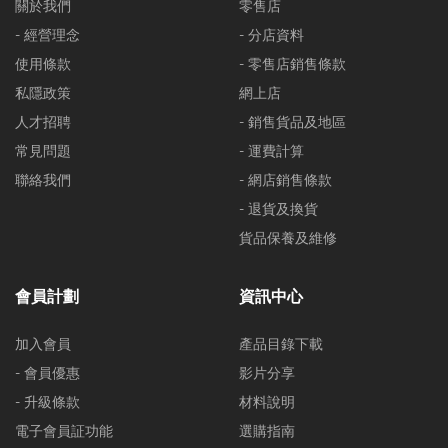
關於我們
零售店
- 經營理念
- 分店資料
使用條款
- 零售店銷售條款
私隱政策
網上店
人才招聘
- 銷售貨品及地區
常見問題
- 運費計算
聯絡我們
- 網店銷售條款
- 退貨及換貨
貨品保養及維修
會員計劃
資訊中心
加入會員
產品目錄下載
- 會員優惠
影片分享
- 升級條款
材料說明
電子會員証功能
選購指南