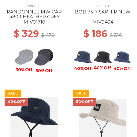
MILLET
MILLET
RANDONNEE MW CAP
BOB 7317 SAPHIR NEW
4809 HEATHER GREY
MIV01710
MIV9434
$ 329
$ 186
$ 470
$ 310
40% Off
40% Off
40% Off
30% Off
30% Off
SALE
SALE
40%OFF
50%OFF