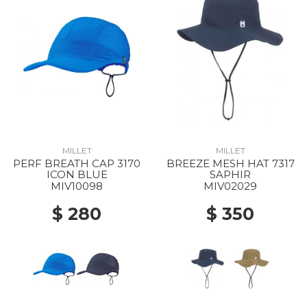
MILLET
MILLET
PERF BREATH CAP 3170
BREEZE MESH HAT 7317
ICON BLUE
SAPHIR
MIV10098
MIV02029
$ 280
$ 350