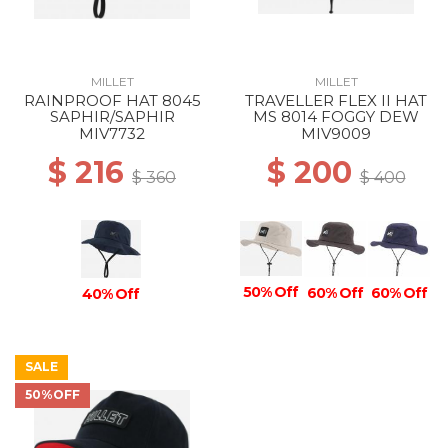
MILLET
MILLET
RAINPROOF HAT 8045
TRAVELLER FLEX II HAT
SAPHIR/SAPHIR
MS 8014 FOGGY DEW
MIV7732
MIV9009
$ 216
$ 200
$ 360
$ 400
50% Off
60% Off
60% Off
40% Off
SALE
50%OFF