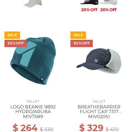
20% Off
20% Off
SALE
SALE
20%OFF
30%OFF
MILLET
MILLET
LOGO BEANIE 9892
BREATHEBARRIER
HYDRO/ARUBA
FLIGHT CAP 7317
SAPHIR
MIV7589
MIV02051
$ 264
$ 329
$ 330
$ 470