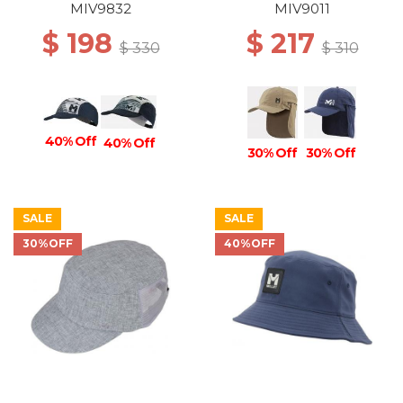
MIV9832
MIV9011
$ 198
$ 217
$ 330
$ 310
40% Off
40% Off
30% Off
30% Off
SALE
SALE
30%OFF
40%OFF