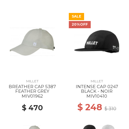
SALE
20%OFF
MILLET
MILLET
BREATHER CAP 5387
INTENSE CAP 0247
FEATHER GREY
BLACK - NOIR
MIV01962
MIV10410
$ 248
$ 470
$ 310