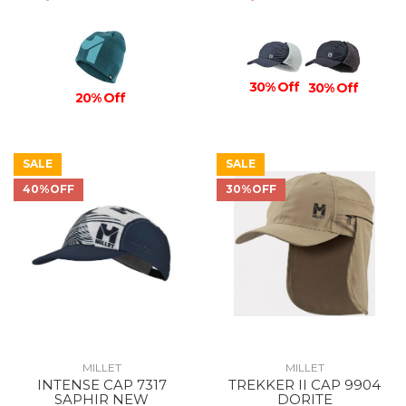
30% Off
30% Off
20% Off
SALE
SALE
40%OFF
30%OFF
MILLET
MILLET
INTENSE CAP 7317
TREKKER II CAP 9904
SAPHIR NEW
DORITE