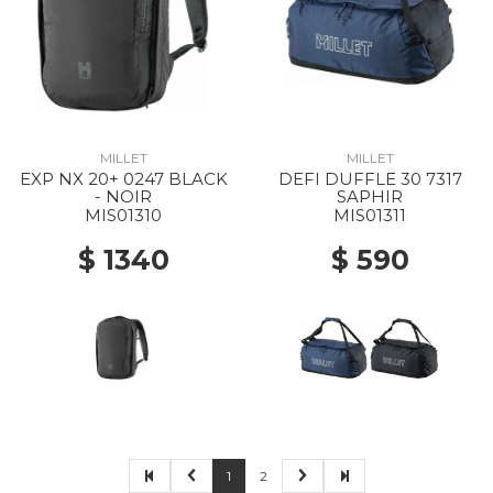
MILLET
MILLET
EXP NX 20+ 0247 BLACK
DEFI DUFFLE 30 7317
- NOIR
SAPHIR
MIS01310
MIS01311
$ 1340
$ 590
1
2