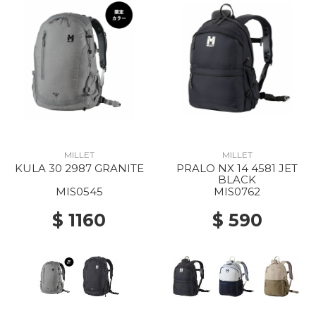
MILLET
MILLET
KULA 30 2987 GRANITE
PRALO NX 14 4581 JET
BLACK
MIS0545
MIS0762
$ 1160
$ 590