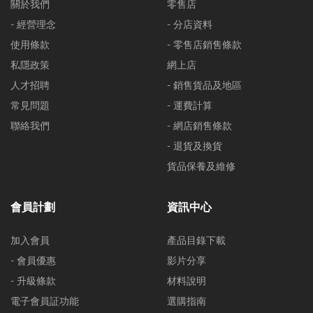
關於我們
零售店
- 經營理念
- 分店資料
使用條款
- 零售店銷售條款
私隱政策
網上店
人才招聘
- 銷售貨品及地區
常見問題
- 運費計算
聯絡我們
- 網店銷售條款
- 退貨及換貨
貨品保養及維修
會員計劃
資訊中心
加入會員
產品目錄下載
- 會員優惠
影片分享
- 升級條款
材料說明
電子會員証功能
選購指南