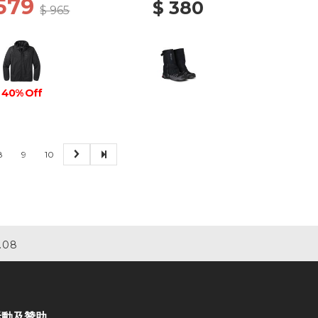
 579
$ 380
$ 965
40% Off
8
9
10
.08
活動及贊助