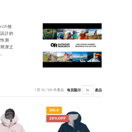
rch致
新設計的
地性測
品簡潔之
賴。
1 至 16 / 165 件產品
每頁顯示
產品
SALE
20%OFF