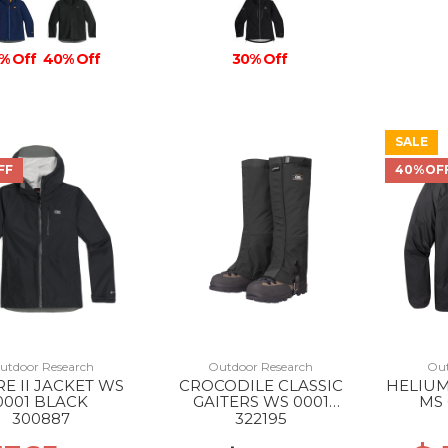
% Off
40% Off
30% Off
SALE
FF
40%OF
utdoor Research
Outdoor Research
Out
RE II JACKET WS
CROCODILE CLASSIC
HELIU
0001 BLACK
GAITERS WS 0001
MS 
BLACK
300887
322195