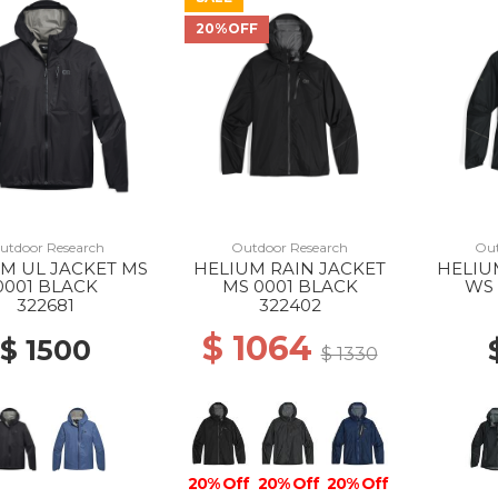
20%OFF
utdoor Research
Outdoor Research
Out
M UL JACKET MS
HELIUM RAIN JACKET
HELIU
0001 BLACK
MS 0001 BLACK
WS 
322681
322402
$ 1064
$ 1500
$ 1330
20% Off
20% Off
20% Off