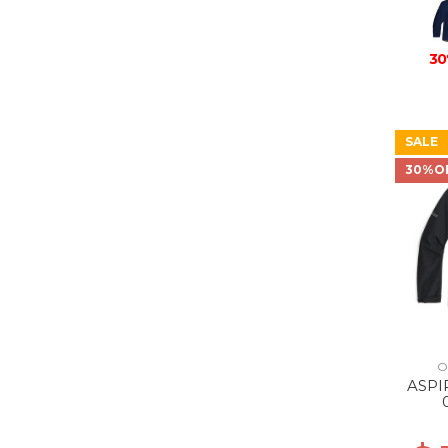
30
SALE
30%O
O
ASPI