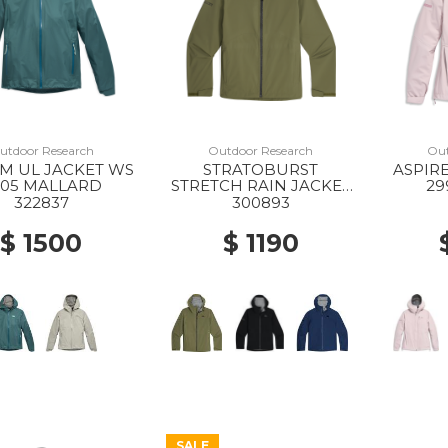
utdoor Research
Outdoor Research
Out
M UL JACKET WS
STRATOBURST
ASPIR
005 MALLARD
STRETCH RAIN JACKET
29
MS 2288 RANGER
322837
300893
GREEN
$ 1500
$ 1190
SALE