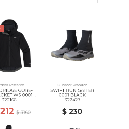
F
door Research
Outdoor Research
DRIDGE GORE-
SWIFT RUN GAITER
ACKET WS 0001
0001 BLACK
BLACK
322166
322427
2212
$ 230
$ 3160