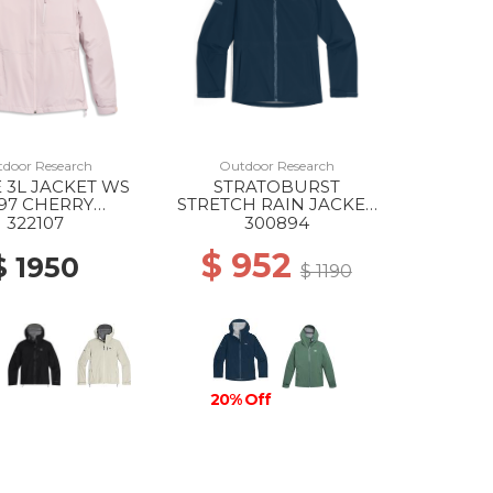
door Research
Outdoor Research
E 3L JACKET WS
STRATOBURST
97 CHERRY
STRETCH RAIN JACKET
BLOSSOM
WS 2650 CENOTE
322107
300894
$ 952
$ 1950
$ 1190
20% Off