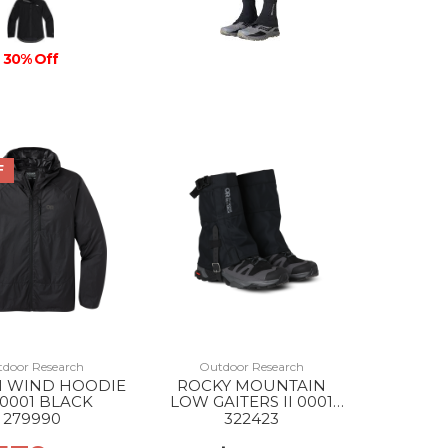
30% Off
F
door Research
Outdoor Research
M WIND HOODIE
ROCKY MOUNTAIN
0001 BLACK
LOW GAITERS II 0001
BLACK
279990
322423