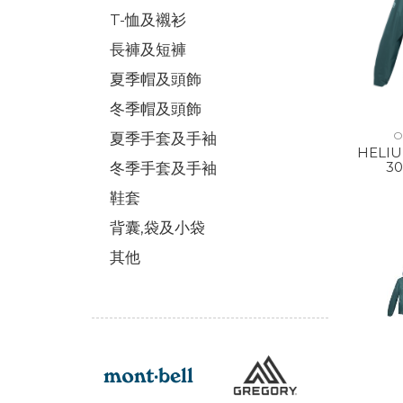
T-恤及襯衫
長褲及短褲
夏季帽及頭飾
冬季帽及頭飾
O
夏季手套及手袖
HELIU
3
冬季手套及手袖
鞋套
背囊,袋及小袋
其他