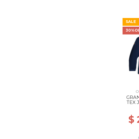
SALE
30%O
O
GRA
TEX 
$ 