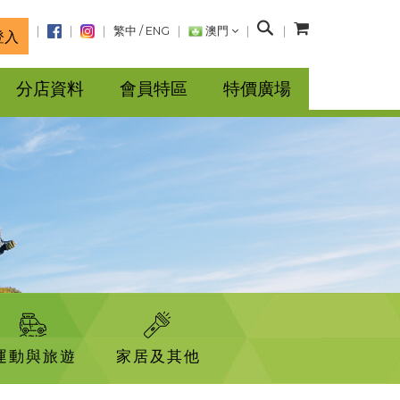
搜
繁中
/
ENG
澳門
登入
尋
分店資料
會員特區
特價廣場
運動與旅遊
家居及其他