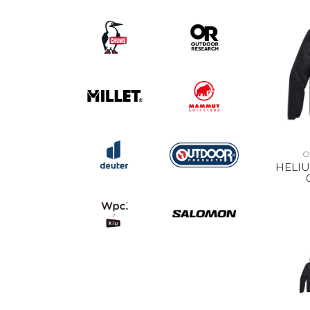
O
HELIU