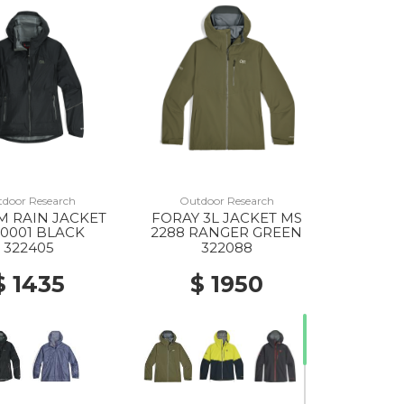
door Research
Outdoor Research
M RAIN JACKET
FORAY 3L JACKET MS
0001 BLACK
2288 RANGER GREEN
322405
322088
$ 1435
$ 1950