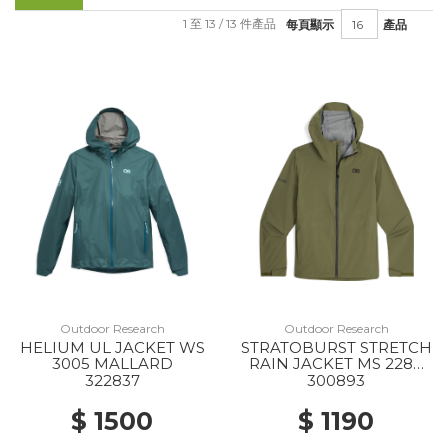
1 至 13 / 13 件產品
每頁顯示
產品
Outdoor Research
Outdoor Research
HELIUM UL JACKET WS
STRATOBURST STRETCH
3005 MALLARD
RAIN JACKET MS 2288
RANGER GREEN
322837
300893
$ 1500
$ 1190