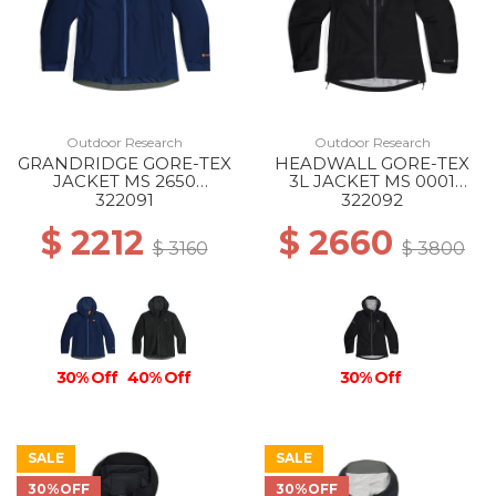
Outdoor Research
Outdoor Research
GRANDRIDGE GORE-TEX
HEADWALL GORE-TEX
JACKET MS 2650
3L JACKET MS 0001
CENOTE
BLACK
322091
322092
$ 2212
$ 2660
$ 3160
$ 3800
30% Off
40% Off
30% Off
SALE
SALE
30%OFF
30%OFF