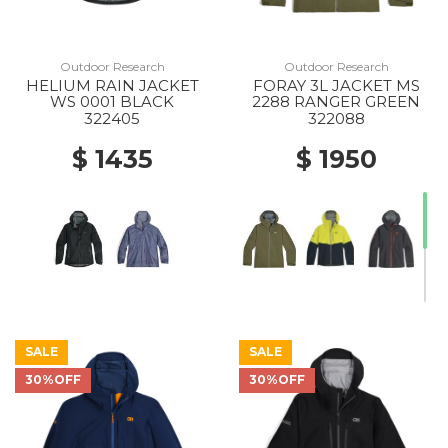
Outdoor Research
Outdoor Research
HELIUM RAIN JACKET
FORAY 3L JACKET MS
WS 0001 BLACK
2288 RANGER GREEN
322405
322088
$ 1435
$ 1950
SALE
SALE
30%OFF
30%OFF