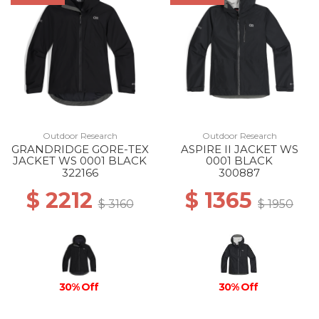
Outdoor Research
Outdoor Research
GRANDRIDGE GORE-TEX
ASPIRE II JACKET WS
JACKET WS 0001 BLACK
0001 BLACK
322166
300887
$ 2212
$ 1365
$ 3160
$ 1950
30% Off
30% Off