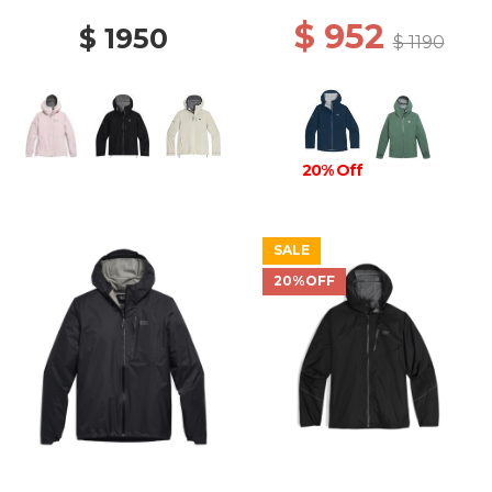
$ 952
$ 1950
$ 1190
20% Off
SALE
20%OFF