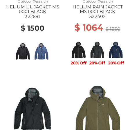
Outdoor Research
Outdoor Research
HELIUM UL JACKET MS
HELIUM RAIN JACKET
0001 BLACK
MS 0001 BLACK
322681
322402
$ 1064
$ 1500
$ 1330
20% Off
20% Off
20% Off