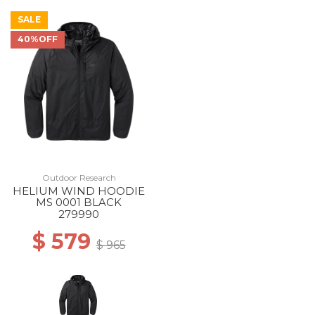
SALE
40%OFF
Outdoor Research
HELIUM WIND HOODIE
MS 0001 BLACK
279990
$ 579
$ 965