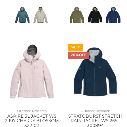
SALE
20%OFF
Outdoor Research
Outdoor Research
ASPIRE 3L JACKET WS
STRATOBURST STRETCH
2997 CHERRY BLOSSOM
RAIN JACKET WS 2650
CENOTE
322107
300894