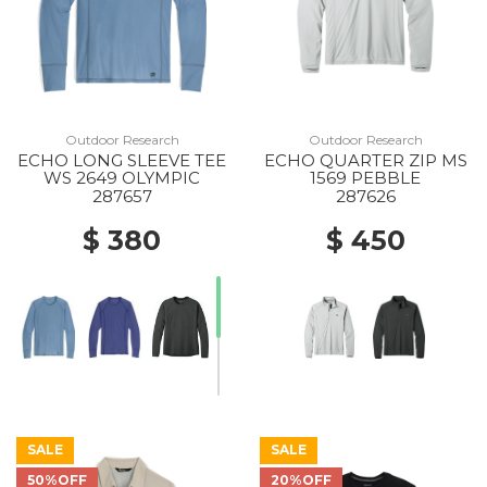
Outdoor Research
Outdoor Research
ECHO LONG SLEEVE TEE
ECHO QUARTER ZIP MS
WS 2649 OLYMPIC
1569 PEBBLE
287657
287626
$ 380
$ 450
SALE
SALE
50%OFF
20%OFF