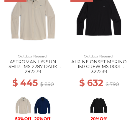
Outdoor Research
Outdoor Research
ASTROMAN L/S SUN
ALPINE ONSET MERINO
SHIRT MS 2287 DARK
150 CREW MS 0001
SAND
BLACK
282279
322239
$ 445
$ 632
$ 890
$ 790
50% Off
20% Off
20% Off