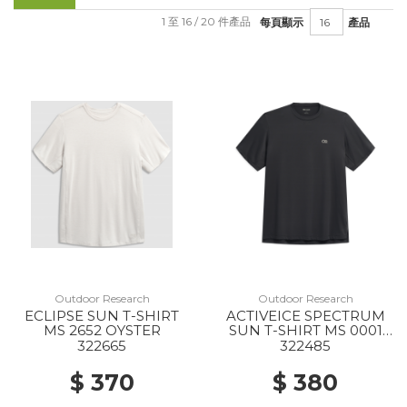
1 至 16 / 20 件產品
每頁顯示
產品
Outdoor Research
Outdoor Research
ECLIPSE SUN T-SHIRT
ACTIVEICE SPECTRUM
MS 2652 OYSTER
SUN T-SHIRT MS 0001
BLACK
322665
322485
$ 370
$ 380