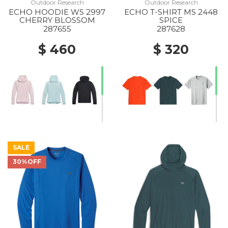
Outdoor Research
Outdoor Research
ECHO HOODIE WS 2997
ECHO T-SHIRT MS 2448
CHERRY BLOSSOM
SPICE
287655
287628
$ 460
$ 320
SALE
30%OFF