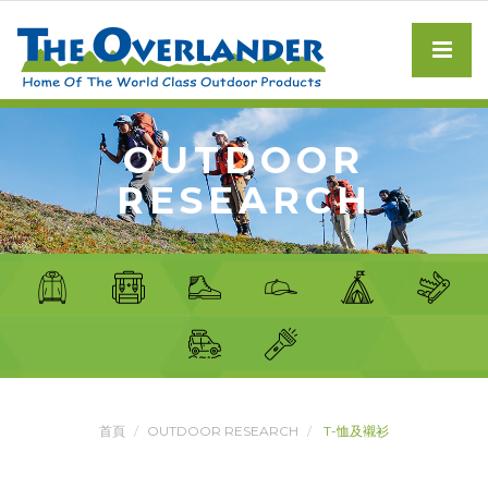
OUTDOOR
RESEARCH
首頁
OUTDOOR RESEARCH
T-恤及襯衫