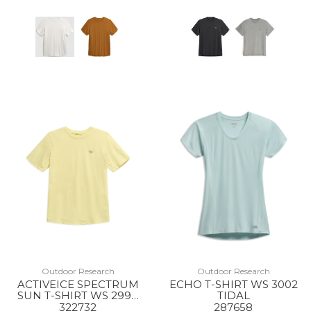
Outdoor Research
Outdoor Research
ACTIVEICE SPECTRUM
ECHO T-SHIRT WS 3002
SUN T-SHIRT WS 2994
TIDAL
SUNLIGHT
322732
287658