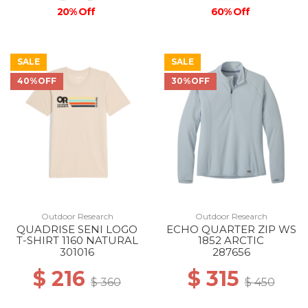
20% Off
60% Off
SALE
SALE
40%OFF
30%OFF
Outdoor Research
Outdoor Research
QUADRISE SENI LOGO
ECHO QUARTER ZIP WS
T-SHIRT 1160 NATURAL
1852 ARCTIC
301016
287656
$ 216
$ 315
$ 360
$ 450