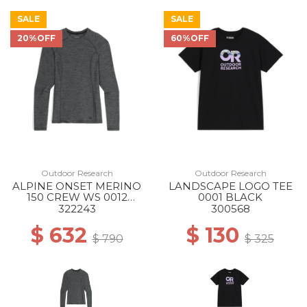
SALE
SALE
20%OFF
60%OFF
Outdoor Research
Outdoor Research
ALPINE ONSET MERINO
LANDSCAPE LOGO TEE
150 CREW WS 0012
0001 BLACK
BLACK HEATHER
322243
300568
$ 632
$ 130
$ 790
$ 325