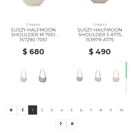
Gregory
Gregory
SUSZY HALFMOON
SUSZY HALFMOON
20% Off
10% Off
20% Off
SHOULDER M 7051
SHOULDER S A775
IVORY WHITE
CREME BRULEE
157290-7051
153979-A775
$ 680
$ 490
20% Off
50% Off
40% Off
50% Off
1
2
3
4
5
6
7
8
9
10