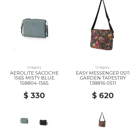
Gregory
Gregory
AEROLITE SACOCHE
EASY MESSENGER 0511
1565 MISTY BLUE
GARDEN TAPESTRY
158804-1565
138816-0511
$ 330
$ 620
20% Off
20% Off
40% Off
10% Off