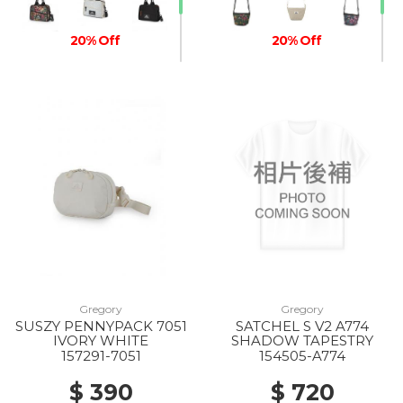
20% Off
20% Off
20% Off
Gregory
Gregory
SUSZY PENNYPACK 7051
SATCHEL S V2 A774
IVORY WHITE
SHADOW TAPESTRY
157291-7051
154505-A774
$ 390
$ 720