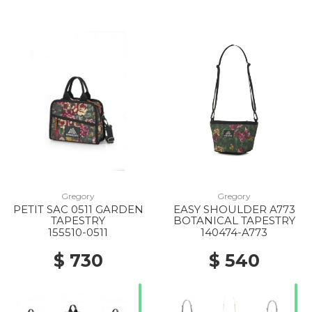
Gregory
Gregory
PETIT SAC 0511 GARDEN
EASY SHOULDER A773
TAPESTRY
BOTANICAL TAPESTRY
30% Off
155510-0511
140474-A773
$ 730
$ 540