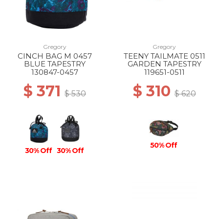
Gregory
Gregory
CINCH BAG M 0457
TEENY TAILMATE 0511
BLUE TAPESTRY
GARDEN TAPESTRY
130847-0457
119651-0511
$ 371
$ 310
$ 530
$ 620
50% Off
30% Off
30% Off