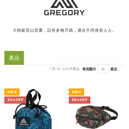
大師級登山背囊，設有多種尺碼，適合不同身形人士。
產品
1 至 16 / 225 件產品
每頁顯示
產品
SALE
SALE
30%OFF
50%OFF