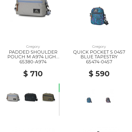
Gregory
Gregory
PADDED SHOULDER
QUICK POCKET S 0457
POUCH M A974 LIGHT
BLUE TAPESTRY
GREY X BLUE GREY
65380-A974
65474-0457
$ 710
$ 590